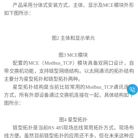
产品采用分体式安装方式，主体、显示及
MCE
模块外形
如下图所示：
图
2
主体和显示单元
图
3 MCE
模块
配置的
MCE
（
Modbus_TCP
）模块具备双网口设计，自
带交换机功能，支持链型网络结构。以太网通讯的拓扑结构
主要分为星型拓扑和链型拓扑两种。
星型拓扑结构是当前比较常用的
Modbus_TCP
通讯连接
方式，所有外部设备通过交换机连接在一起，具体结构如下
图所示：
图
4
星型拓扑
链型拓扑是当前
RS 485
现场总线常用拓扑方式，现场布
线方便。虽然目前链型拓扑的应用还不多，但在未来这种应