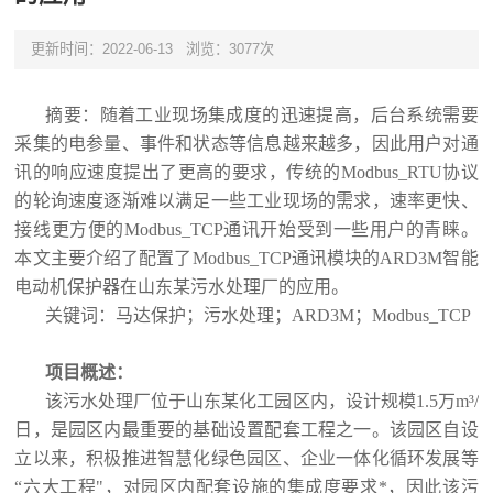
更新时间：2022-06-13
浏览：3077次
摘要：随着工业现场集成度的迅速提高，后台系统需要
采集的电参量、事件和状态等信息越来越多，因此用户对通
讯的响应速度提出了更高的要求，传统的
Modbus_RTU
协议
的轮询速度逐渐难以满足一些工业现场的需求，速率更快、
接线更方便的
Modbus_TCP
通讯开始受到一些用户的青睐。
本文主要介绍了配置了
Modbus_TCP
通讯模块的
ARD3M
智能
电动机保护器在山东某污水处理厂的应用。
关键词：马达保护；污水处理；
ARD3M
；
Modbus_TCP
项目概述：
该污水处理厂位于山东某化工园区内，设计规模
1.5
万
m³/
日，是园区内最重要的基础设置配套工程之一。该园区自设
立以来，积极推进智慧化绿色园区、企业一体化循环发展等
“
六大工程
"
，对园区内配套设施的集成度要求*，因此该污