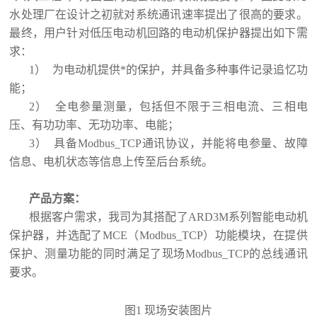
水处理厂在设计之初就对系统通讯速率提出了很高的要求。
最终，用户针对低压电动机回路的电动机保护器提出如下需
求：
1
）
为电动机提供*的保护，并具备多种事件记录追忆功
能；
2
）
全电参量测量，包括但不限于三相电流、三相电
压、有功功率、无功功率、电能；
3
）
具备
Modbus_TCP
通讯协议，并能将电参量、故障
信息、电机状态等信息上传至后台系统。
产品方案：
根据客户需求，我司为其搭配了
ARD3M
系列智能电动机
保护器，并选配了
MCE
（
Modbus_TCP
）功能模块，在提供
保护、测量功能的同时满足了现场
Modbus_TCP
的总线通讯
要求。
图
1
现场安装图片