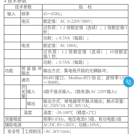
4
技术参数
技术参数
指
标
输入
频率
45～65Hz；
电压
额定值：
AC 3×220V/380V；
过负荷：
1.2 倍额定值（连续）；2 倍额定值/1
秒；
功耗：
≤ 0.5VA（每路）；
电流
额定值：
AC
100A
；
过负荷：
1.2 倍额定值（连续）；10倍额定
值/1 秒;
功耗：
≤ 0.5VA（每路）；
预留脉冲
功能
输出方式：集电极开路的光耦脉冲；
输出
RS485接口、Modbus-RTU协议；波特率1200
通讯
～38400；
开
关
输入
4路干接点输入，2路有源
(
AC
220V输入
)
量
输出方式：继电器常开触点输出；触点容量：
输出
AC 250V/3A DC 30V/3A；
温
度
温度：
-20-100℃（精度
±2℃
）
测量精度
频率
0.05Hz、电压电流0.
5
级、有功电能
1
级
辅助电源
AC/DC 85～265V；功耗≤10VA；
安全性
工频耐压
>AC 2kV/1min；