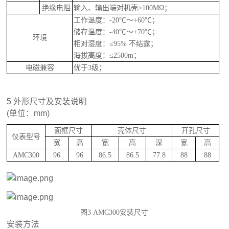
绝缘电阻
输入、输出端对机壳
>100MΩ；
工作温度：
-20℃～+60℃；
储存温度：
-40℃～+70℃；
环境
相对湿度：
≤95% 不结露；
海拔高度：
≤2500m；
电磁兼容
优于
3级；
5 外形尺寸及安装说明
(单位：mm)
面框尺寸
壳体尺寸
开孔尺寸
仪表型号
宽
高
宽
高
深
宽
高
AMC300
96
96
86.5
86.5
77.8
88
88
图
3
AMC300
安装尺寸
安装方法