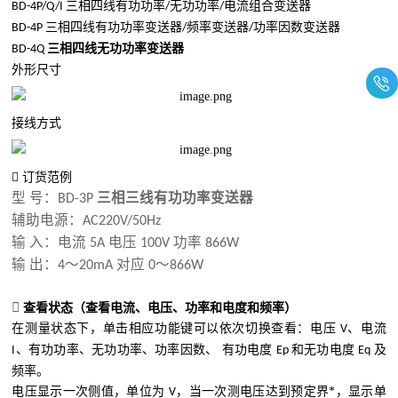
三相四线有功功率
无功功率
电流组合变送器
BD-4P/Q/I
/
/
三相四线有功功率变送器
频率变送器
功率因数变送器
BD-4P
/
/
三相四线无功功率变送器
BD-4Q
外形尺寸
接线方式

订货范例
型
号：
BD-3P
三相三线有功功率变送器
辅助电源：
AC220V/50Hz
输
入：电流
电压
功率
5A
100V
866W
输
出：
～
对应
～
4
20mA
0
866W

查看状态（查看电流、电压、功率和电度和频率）
在测量状态下，单击相应功能键可以依次切换查看：电压
、电流
V
、有功功率、无功功率、功率因数、
有功电度
和无功电度
及
I
Ep
Eq
频率。
电压显示一次侧值，单位为
，当一次测电压达到预定界*，显示单
V