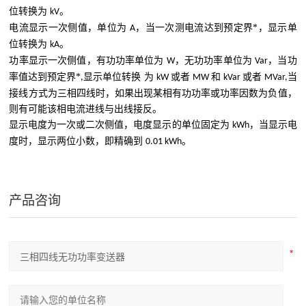
位转换为
。
kV
电流显示一次侧值，单位为
，当一次测电流达到预定界*，显示单
A
位转换为
。
kA
功率显示一次侧值，有功功率单位为
，无功功率单位为
，当功
W
Var
率值达到预定界*
显示单位转换
为
或者
和
或者
当
,
kW
MW
kVar
MVar,
接线方式为三相四线时，如果出现某相有功功率或功率因数为负值，
则
有可能该相电流进线与出线接反。
显示电度为一次或二次侧值，电度显示的单位固定为
，当显示电
kWh
度时，显示两位小数，即精确到
。
0.01
kWh
产品咨询