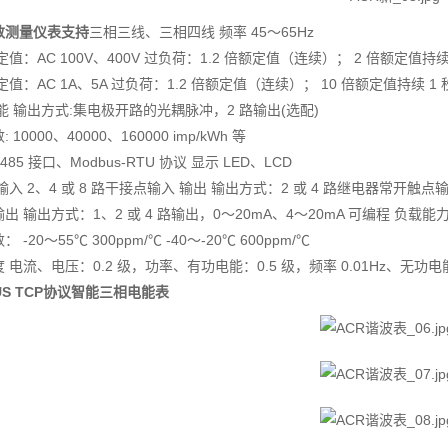
数测量仪表
支持
三相三线、三相四线 频率 45～65Hz
定值：AC 100V、400V 过负荷：1.2 倍额定值（连续）； 2 倍额定值持续 1
定值：AC 1A、5A 过负荷：1.2 倍额定值（连续）； 10 倍额定值持续 1 秒
能 输出方式:集电极开路的光耦脉冲，2 路输出(选配)
 10000、40000、160000 imp/kWh 等
485 接口、Modbus-RTU 协议 显示 LED、LCD
输入 2、4 或 8 路干接点输入 输出 输出方式：2 或 4 路继电器常开触点输出 
出 输出方式：1、2 或 4 路输出，0～20mA、4～20mA 可编程 负载能力
 -20～55℃ 300ppm/℃ -40～-20℃ 600ppm/℃
 电流、电压：0.2 级，功率、有功电能：0.5 级，频率 0.01Hz、无功电能：1 
US TCP协议智能三相电能表