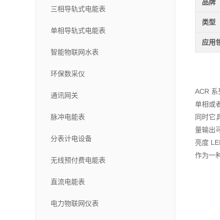
品牌
三相导轨式电能表
类型
单相导轨式电能表
应用
智能物联网水表
环保数采仪
ACR 
通讯网关
单相或
脉冲电能表
同时它具
量输出
分表计电设备
亮度 
作为一
无线预付费电能表
直流电能表
电力物联网仪表