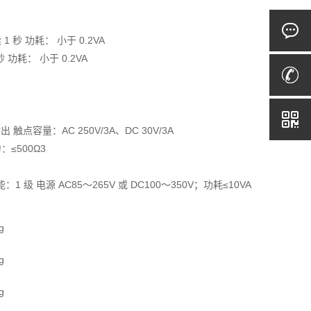
 秒 功耗： 小于 0.2VA
 功耗： 小于 0.2VA
触点容量：AC 250V/3A、DC 30V/3A
：≤500Ω3
级 电源 AC85～265V 或 DC100～350V；功耗≤10VA