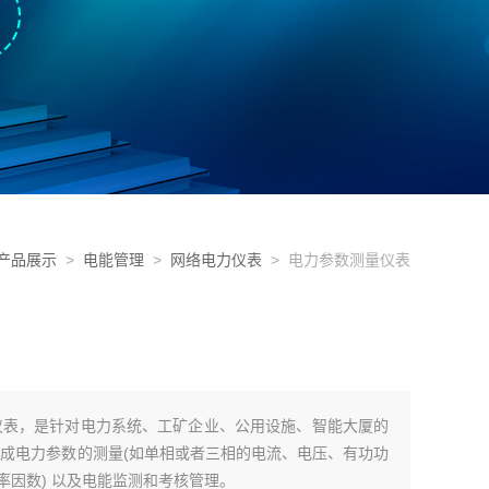
产品展示
>
电能管理
>
网络电力仪表
> 电力参数测量仪表
量仪表，是针对电力系统、工矿企业、公用设施、智能大厦的
集成电力参数的测量(如单相或者三相的电流、电压、有功功
率因数) 以及电能监测和考核管理。