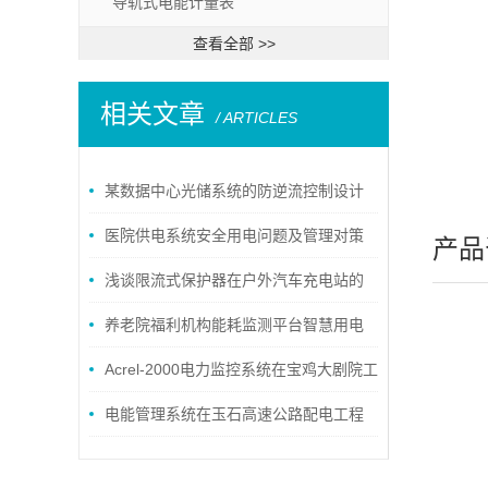
导轨式电能计量表
查看全部 >>
相关文章
/ ARTICLES
某数据中心光储系统的防逆流控制设计
与应用
医院供电系统安全用电问题及管理对策
产品
研究
浅谈限流式保护器在户外汽车充电站的
应用
养老院福利机构能耗监测平台智慧用电
包括什么？
Acrel-2000电力监控系统在宝鸡大剧院工
程的应用
电能管理系统在玉石高速公路配电工程
项目的应用