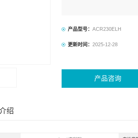
产品型号：
ACR230ELH
更新时间：
2025-12-28
产品咨询
介绍