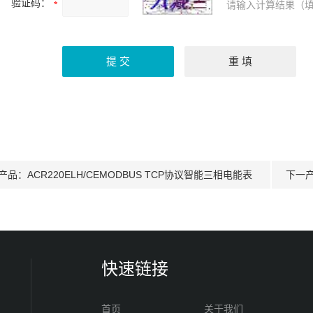
验证码：
请输入计算结果（填
产品：
ACR220ELH/CEMODBUS TCP协议智能三相电能表
下一
快速链接
首页
关于我们