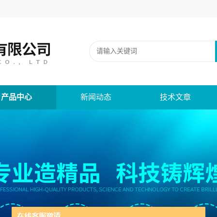
产品中心
新闻动态
技术文章