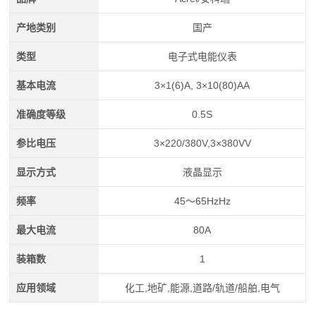
产地类别
国产
类型
电子式电能仪表
基本电流
3×1(6)A, 3×10(80)AA
准确度等级
0.5S
参比电压
3×220/380V,3×380VV
显示方式
液晶显示
频率
45～65HzHz
最大电流
80A
装箱数
1
应用领域
化工,地矿,能源,道路/轨道/船舶,电气