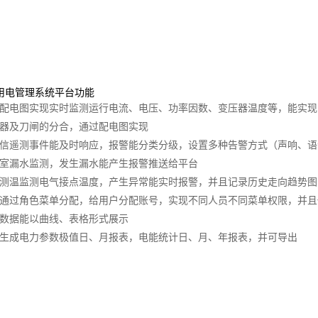
能用电管理系统平台功能
过配电图实现实时监测运行电流、电压、功率因数、变压器温度等，能实
路器及刀闸的分合，通过配电图实现
遥信遥测事件能及时响应，报警能分类分级，设置多种告警方式（声响、
电室漏水监测，发生漏水能产生报警推送给平台
线测温监测电气接点温度，产生异常能实时报警，并且记录历史走向趋势图
统通过角色菜单分配，给用户分配账号，实现不同人员不同菜单权限，并
史数据能以曲线、表格形式展示
动生成电力参数极值日、月报表，电能统计日、月、年报表，并可导出