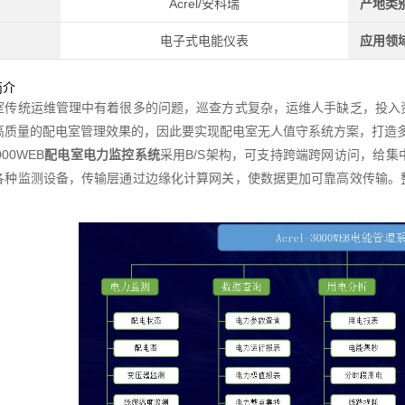
Acrel/安科瑞
产地类
电子式电能仪表
应用领
简介
室传统运维管理中有着很多的问题，巡查方式复杂，运维人手缺乏，投入
高质量的配电室管理效果的，因此要实现配电室无人值守系统方案，打造
3000WEB
配电室电力监控系统
采用B/S架构，可支持跨端跨网访问，给
各种监测设备，传输层通过边缘化计算网关，使数据更加可靠高效传输。