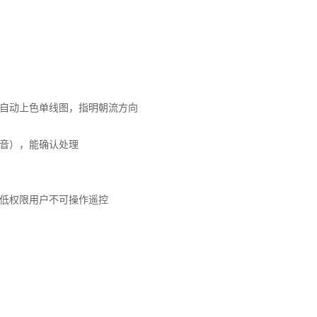
现自动上色单线图，指明朝流方向
语音），能确认处理
且低权限用户不可操作遥控