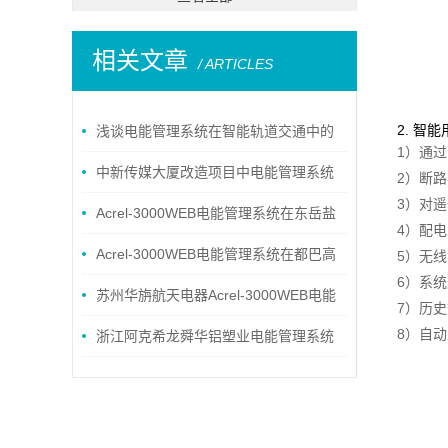
相关文章
/ ARTICLES
2. 智
浅谈电能管理系统在智能轨道交通中的
1）通
设计与应用
中新传媒大厦改造项目中电能管理系统
2）断
3）对
的应用
Acrel-3000WEB电能管理系统在东岳盐
4）配
业的应用
Acrel-3000WEB电能管理系统在都巴高
5）无
6）系
速的应用
苏州华旃航天电器Acrel-3000WEB电能
7）历
8）自
管理系统的设计及应用
浙江阿克希龙舜华铝塑业电能管理系统