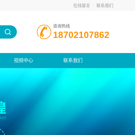
在线留言
联系我们
咨询热线
18702107862
视频中心
联系我们