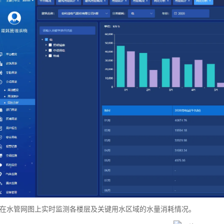
持在水管网图上实时监测各楼层及关键用水区域的水量消耗情况。