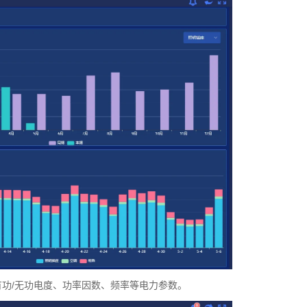
有功/无功电度、功率因数、频率等电力参数。