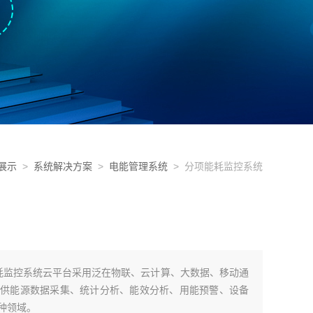
展示
>
系统解决方案
>
电能管理系统
> 分项能耗监控系统
00分项能耗监控系统云平台采用泛在物联、云计算、大数据、移动通
供能源数据采集、统计分析、能效分析、用能预警、设备
种领域。