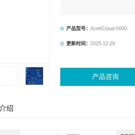
产品型号：
AcrelCloud-5000
更新时间：
2025-12-28
产品咨询
介绍