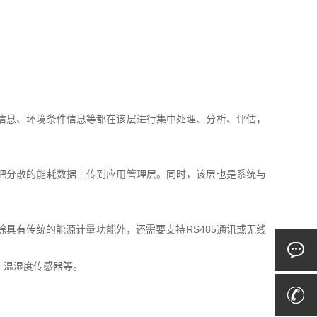
信息、环境条件信息等都在该层进行集中处理、分析、评估，
把分散的能耗数据上传到应用管理层。同时，该层也是系统与
具有传统的能源计量功能外，还需要支持RS485通讯或无线
、温湿度传感器等。