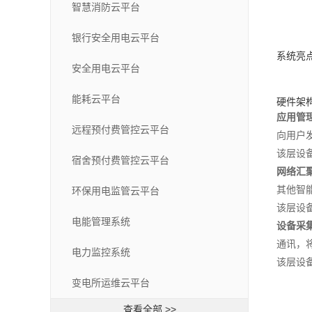
智慧消防云平台
银行安全用电云平台
系统亮
安全用电云平台
能耗云平台
硬件架
应用管
远程预付费管控云平台
向用户
该层设
宿舍预付费管控云平台
网络汇
其他智
环保用电监管云平台
该层设备
电能管理系统
设备采
通讯，
电力监控系统
该层设
变电所运维云平台
查看全部 >>