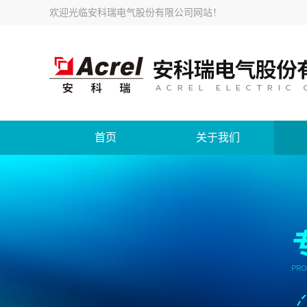
欢迎光临
安科瑞电气股份有限公司网站
！
首页
关于我们