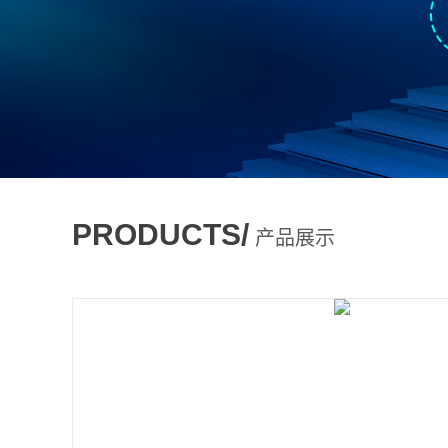
PRODUCTS/
产品展示