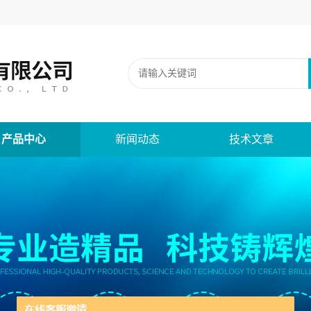
产品中心
新闻动态
技术文章