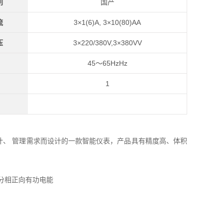
别
国产
流
3×1(6)A, 3×10(80)AA
压
3×220/380V,3×380VV
45～65HzHz
1
计、 管理需求而设计的一款智能仪表，产品具有精度高、体积
分相正向有功电能