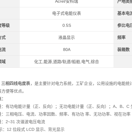
Acrel/安科瑞
产地类
电子式电能仪表
基本电
度等级
0.5S
参比电
方式
液晶显示
频率
电流
80A
装箱数
领域
化工,能源,道路/轨道/船舶,电气,综合
0
三相四线电度表
，是主要针对电力系统，工矿企业，公用设施的电能统
装方便等优点。
点：
量：有功电能计量（正、反向）；无功电能计量（正、反向）；A、B、C 
量：三相电压、电流、功率因数、频率、有功功 率、无功功率、视在功率
：2~31 次谐波电压电流
示
：
12 位段式 LCD 显示、背光显示