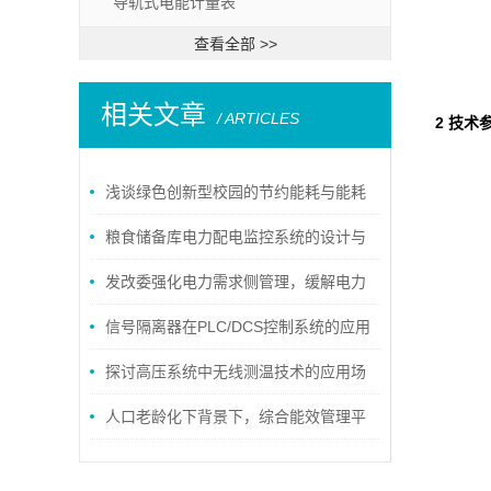
导轨式电能计量表
查看全部 >>
相关文章
/ ARTICLES
2 技术
浅谈绿色创新型校园的节约能耗与能耗
管理的应用
粮食储备库电力配电监控系统的设计与
应用
发改委强化电力需求侧管理，缓解电力
系统峰值压力
信号隔离器在PLC/DCS控制系统的应用
探讨高压系统中无线测温技术的应用场
合
人口老龄化下背景下，综合能效管理平
台为医院保驾护航