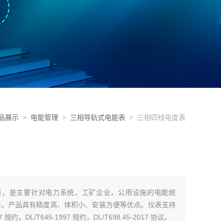
品展示
>
电能管理
>
三相导轨式电能表
> 三相四线电度表
电度表，是主要针对电力系统，工矿企业，公用设施的电能统
表，产品具有精度高、体积小、安装方便等优点。仪表支持
7 规约，DL/T645-1997 规约，DL/T698.45-2017 协议。