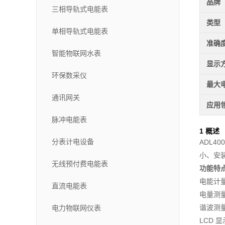
品牌
三相导轨式电能表
类型
单相导轨式电能表
准确
智能物联网水表
显示
环保数采仪
最大
通讯网关
应用
脉冲电能表
1 概述
分表计电设备
ADL40
小、安
无线预付费电能表
功能特
电能计
直流电能表
电量测
谐波测量
电力物联网仪表
LCD 显