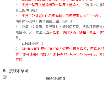
5、
支持一路开关量输出及一路开关量输入；
（选择此功能时
第二路
485通讯）
6、
支持三路外置
NTC测温功能，测温范围为
-40
℃
~
99
℃。
（
功能时不支持开关量和第二路
485
通讯）；
7、
液晶中文显示，背光延时关闭时间可设；液晶除显示电参
能值外，还可以显示当前
象限、通讯状态、缺相、失压、逆向
息；
8、
支持红外通讯；
9、
Modbus RTU
规约
/
DL/T645-07
规约可自适应，两路
485
可
置，亦可使用不同协议；波特率
1200bps-19200bps
可设，奇偶
可设；
5、接线示意图