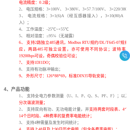
电流精度：0.2级；
2、
电压规格：
3
×
100V
、
3
×
380V
、
3
×
57.7/100V
、
3
×
220/380
3、
电流规格：
3
×
1(6)A
（经互感器接入），
3
×
10(80)A
（
入）；
4、
工作温度：
-
25
℃
~+
55
℃
5、
相对湿度：
≤95℅
（无凝露）
6、
支持
2路独立485通讯，
Modbus RTU
规约
/
DL/T645-07
规约
应，两路
485
可独立设置，亦可使用不同协议；波特率
12
19200bps
可设，奇偶校验位可设；
7、
支持
1DI1DO；
8、
支持有功脉冲输出；
9、
外形尺寸：
126*88*69，标准DIN35导轨安装；
4、产品功能
1、
支持全电力参数测量（
U、I、P、Q、S、PF、F）；以及
分次谐波测量；
2、
支持双向有功、无功电能计量，并
支持两套时段表、
4个
14个日时段、4种费率的复费率电能统计；
3、
支持
4种需量及发生时间统计；
4、
支持上
48月及上90日历史电能（包含各费率电能）；