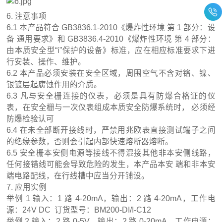
6. 注意事项
6.1 本产品符合 GB3836.1-2010《爆炸性环境 第 1 部分：设
备 通用要求》和 GB3836.4-2010《爆炸性环境 第 4 部分：
由本质安全型“i"保护的设备》标准，应在相应标准要求下进
行安装、操作、维护。
6.2 本产品必须安装在安全区域，周围空气不含对铬、镍、
银镀层起腐蚀作用的介质。
6.3 凡与安全栅连接的仪表，必须是具有防爆合格证的仪
表，在安全栅与一次仪表组成本质安全防爆系统时， 必须经
防爆检验认可
6.4 在未全部断开接线时，严禁用兆欧表直接测试端子之间
的绝缘参数，否则会引起内部快速熔断器熔断。
6.5 安全栅本安侧电源等接线不得混接其他非本安侧线路，
任何接错线可能会导致危险的发生，本产品本安 端和非本安
端电路配线，在行线槽中应当分开铺设。
7. 应用实例
举例 1 输入：1 路 4-20mA，输出：2 路 4-20mA，工作电
源：24V DC 订货型号：BM200-DI/I-C12
举例 2 输入：2 路 0-5V，输出：2 路 0-20mA，工作电源：