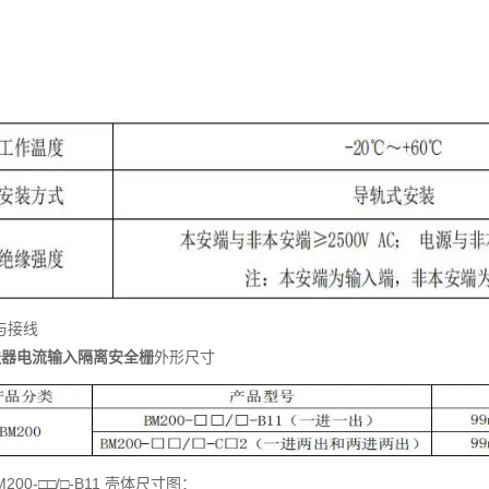
装与接线
送器电流输入隔离安全栅
外形尺寸
 BM200-□□/□-B11 壳体尺寸图：