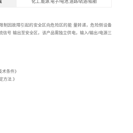
域
化工,能源,电子/电池,道路/轨道/船舶
限制因故障引起的安全区向危险区的能 量转递，危险侧设备
信号 输出至安全区，该产品需独立供电，输入/输出/电源三
用技术条件》
评定方法.》