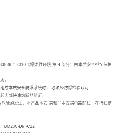
B3836.4-2010《爆炸性环境 第 4 部分：由本质安全型“i"保护
介质。
表组成本质安全防爆系统时， 必须经防爆检验认可
引起内部快速熔断器熔断。
致危险的发生，本产品本安 端和非本安端电路配线，在行线槽
M200-DI/I-C12