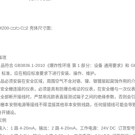
 BM200-□□/□-C□2 壳体尺寸图：
意事项
本产品符合 GB3836.1-2010《爆炸性环境 第 1 部分：设备 通用要求》和 G
》标准，应在相应标准要求下进行安装、操作、维护。
 本产品必须安装在安全区域，周围空气不含对铬、镍、银镀层起腐蚀作用的
 凡与安全栅连接的仪表，必须是具有防爆合格证的仪表，在安全栅与一次仪
 在未全部断开接线时，严禁用兆欧表直接测试端子之间的绝缘参数，否则会
 安全栅本安侧电源等接线不得混接其他非本安侧线路，任何接错线可能会导
分开铺设。
用实例
输入：1 路 4-20mA，输出：2 路 4-20mA，工作电源：24V DC 订货型号：B