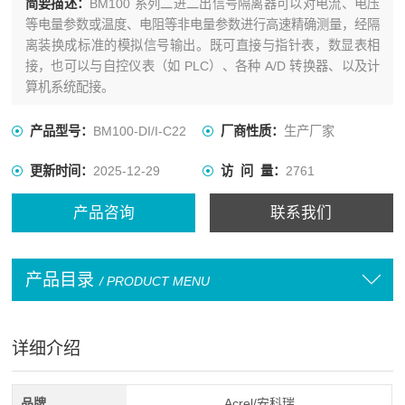
简要描述：
BM100 系列二进二出信号隔离器可以对电流、电压
等电量参数或温度、电阻等非电量参数进行高速精确测量，经隔
离装换成标准的模拟信号输出。既可直接与指针表，数显表相
接，也可以与自控仪表（如 PLC）、各种 A/D 转换器、以及计
算机系统配接。
产品型号：
BM100-DI/I-C22
厂商性质：
生产厂家
更新时间：
2025-12-29
访 问 量：
2761
产品咨询
联系我们
产品目录
/ PRODUCT MENU
详细介绍
品牌
Acrel/安科瑞