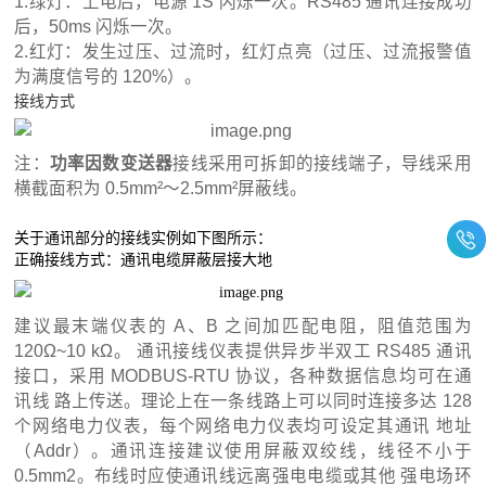
1.绿灯：上电后，电源 1S 闪烁一次。RS485 通讯连接成功
后，50ms 闪烁一次。
2.红灯：发生过压、过流时，红灯点亮（过压、过流报警值
为满度信号的 120%）。
接线方式
注：
功率因数变送器
接线采用可拆卸的接线端子，导线采用
横截面积为 0.5mm²～2.5mm²屏蔽线。
关于通讯部分的接线实例如下图所示：
正确接线方式：通讯电缆屏蔽层接大地
建议最末端仪表的 A、B 之间加匹配电阻，阻值范围为
120Ω~10 kΩ。 通讯接线仪表提供异步半双工 RS485 通讯
接口，采用 MODBUS-RTU 协议，各种数据信息均可在通
讯线 路上传送。理论上在一条线路上可以同时连接多达 128
个网络电力仪表，每个网络电力仪表均可设定其通讯 地址
（Addr）。通讯连接建议使用屏蔽双绞线，线径不小于
0.5mm2。布线时应使通讯线远离强电电缆或其他 强电场环