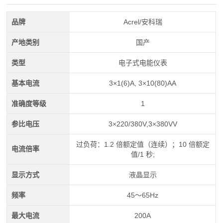
品牌
Acrel/安科瑞
产地类别
国产
类型
电子式电能仪表
基本电流
3×1(6)A, 3×10(80)AA
准确度等级
1
参比电压
3×220/380V,3×380VV
过负荷：1.2 倍额定值（连续）；10 倍额定
电流倍率
值/1 秒;
显示方式
液晶显示
频率
45～65Hz
最大电流
200A