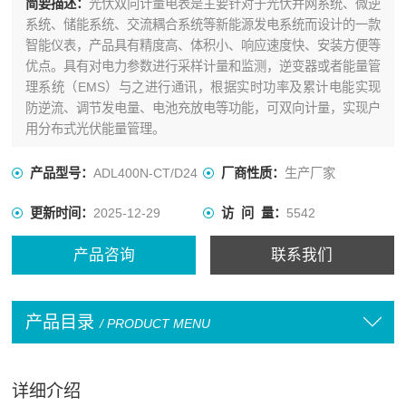
简要描述：
光伏双向计量电表是主要针对于光伏并网系统、微逆
系统、储能系统、交流耦合系统等新能源发电系统而设计的一款
智能仪表，产品具有精度高、体积小、响应速度快、安装方便等
优点。具有对电力参数进行采样计量和监测，逆变器或者能量管
理系统（EMS）与之进行通讯，根据实时功率及累计电能实现
防逆流、调节发电量、电池充放电等功能，可双向计量，实现户
用分布式光伏能量管理。
产品型号：
ADL400N-CT/D24
厂商性质：
生产厂家
更新时间：
2025-12-29
访 问 量：
5542
产品咨询
联系我们
产品目录
/ PRODUCT MENU
详细介绍