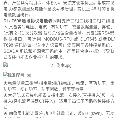
表，产品具有精度高、体积小、安装方便等优点。集成常见
电 力参数测量及电能计量及考核管理，提供上 48 月的各类
电能数据统计。
DL/ T698通讯协议电能表
同时支持三相三线和三相四线接
入,具备实时电压、电流、有功功率、需量数据测量、存储、
(具有 2~31 次分次谐 波与总谐波含量检测。具备1路RS485
教据接口，可选用 MODBUS-RTU 或 DL/T645 或者DL/
T698 通讯协议。该 电力仪表可广泛应用于各种控制系统，
SCADA 系统和能源管理系统中。产品符合企业标准《导轨
式安装电能表企业标准》的要求。
★
电量测量三相/单相电量:相/线电压、电流、有功功率、无
功功率、视在功率、功率因数、频率等电量
★
大导轨式安装电能表支持电流一次接入(直接接入)和一次
接入(经电流互感器CT接入)，适用于高低压回路各种接线方
式
★ 四象限电能计量:有功电能计量（正、反向）(kWh)，无功