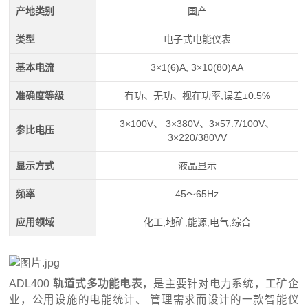
产地类别
国产
类型
电子式电能仪表
基本电流
3×1(6)A, 3×10(80)AA
准确度等级
有功、无功、视在功率,误差±0.5℅
3×100V、 3×380V、3×57.7/100V、
参比电压
3×220/380VV
显示方式
液晶显示
频率
45～65Hz
应用领域
化工,地矿,能源,电气,综合
ADL400
轨道式多功能电表
，是主要针对电力系统，工矿企
业，公用设施的电能统计、 管理需求而设计的一款智能仪