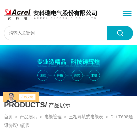
PRODUCTS/
产品展示
首页
>
产品展示
>
电能管理
>
三相导轨式电能表
> DL/ T698通
讯协议电能表