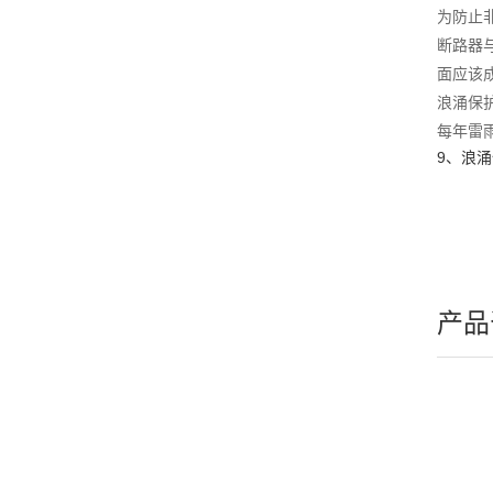
为防止
断路器
面应该
浪涌保
每年雷
9、浪
产品