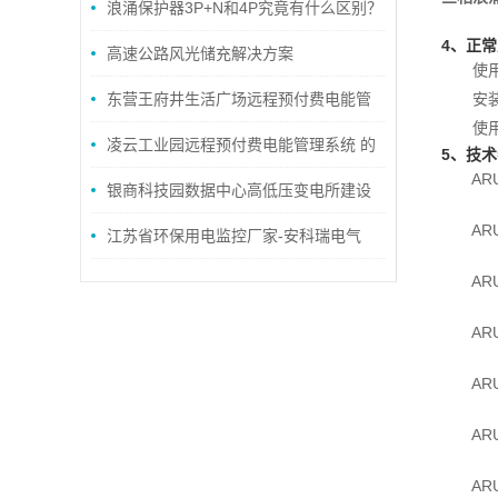
浪涌保护器3P+N和4P究竟有什么区别？
4、正
高速公路风光储充解决方案
使用
东营王府井生活广场远程预付费电能管
安装在
使用环
理系统的研究与应用
凌云工业园远程预付费电能管理系统 的
5、技
ARU1
设计与应用
银商科技园数据中心高低压变电所建设
ARU1
项目电气火灾监控系统设计与应用
江苏省环保用电监控厂家-安科瑞电气
ARU2
ARU2
ARU2
ARU2
ARU2