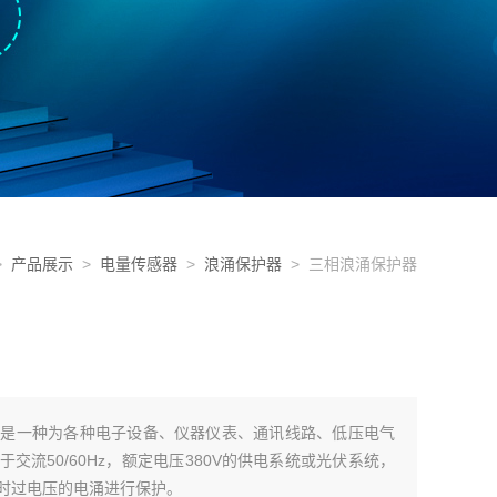
>
产品展示
>
电量传感器
>
浪涌保护器
> 三相浪涌保护器
器是一种为各种电子设备、仪器仪表、通讯线路、低压电气
交流50/60Hz，额定电压380V的供电系统或光伏系统，
时过电压的电涌进行保护。