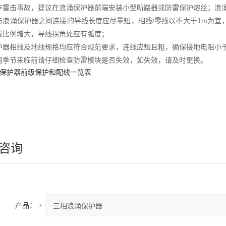
非雷击事故，建议在浪涌保护器前端安装小型断路器或防雷保护熔丝；浪涌
与浪涌保护器之间连接的导线长度应尽量短，相线/零线以不大于1m为宜，
成比例增大，导线拐角处应有弧度；
护器相线及地线规格均应符合规范要求，连线应短且粗，确保接地电阻小于
雨季节来临前请仔细检查防雷模块是否失效，如失效，请及时更换。
涌保护器前级保护和配线一览表
咨询
产品：