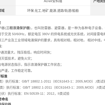
Acrel/安科瑞
产地类
领域
环保,化工,地矿,能源,道路/轨道/船舶
述
护器(
三相浪涌保护器
)，也叫防雷器、避雷器，是一种为各种电子设备、
于交流 50/60Hz，额定电压 380V 的供电系统或光伏系统，对间
第三产业及工业领域电涌保护的要求，具有相对相，相对地， 相对中线，
:
流量大，残压极低，响应时间快；
弧技术，避免火灾；
源状态指示，指示浪涌保护器工作状态；
谨，工作稳定可靠。
行标准
行标准：GB/T 18802.1-2011（IEC61643-1：2005,MOD）,I类试
执行标准：GB/T 18802.1-2011（IEC61643-1：2005,MOD）,II类
执行标准：EN 50539-11：2012，II类试验
型号命名
涌保护器