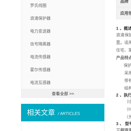
品牌
罗氏线圈
应用
浪涌保护器
1 、概
电力变送器
浪涌保
置。适用
信号隔离器
住宅、
电流传感器
产品特点
保护通
霍尔传感器
采用灭
带有电
电流互感器
结构严
查看全部 >>
2 、执
（I类）执
（II类）
相关文章
/ ARTICLES
（光伏）
3 、 
三相浪