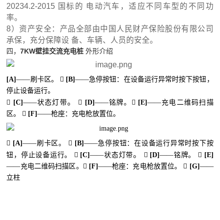
20234.2-2015 国标的 电动汽车，适应不同车型的不同功
率。
8）资产安全：产品全部由中国人民财产保险股份有限公司
承保，充分保障设 备、车辆、人员的安全。
四，
7KW壁挂交流充电桩
外形介绍
[
A
]
——刷卡区。

[
B
]
——急停按钮：在设备运行异常时按下按钮，
停止设备运行。
。

[
C
]
——状态灯带

[
D
]
——铭牌。

[
E
]
——充电二维码扫描
区。

[
F
]
——枪座：充电枪放置位。

[
A
]
——刷卡区。

[
B
]
——急停按钮：在设备运行异常时按下按
。
钮，停止设备运行。

[
C
]
——状态灯带

[
D
]
——铭牌。

[
E
]
——充电二维码扫描区。

[
F
]
——枪座：充电枪放置位。

[
G
]
——
立柱