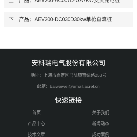
上一产品：
AEV200-AC007D-GA7KW交流充电桩
下一产品：
AEV200-DC030D30kw单枪直流桩
安科瑞电气股份有限公司
地址：上海市嘉定区马陆镇育绿路253号
邮箱：baiweiwei@email.acrel.cn
快速链接
首页
关于我们
产品中心
新闻动态
技术文章
成功案例