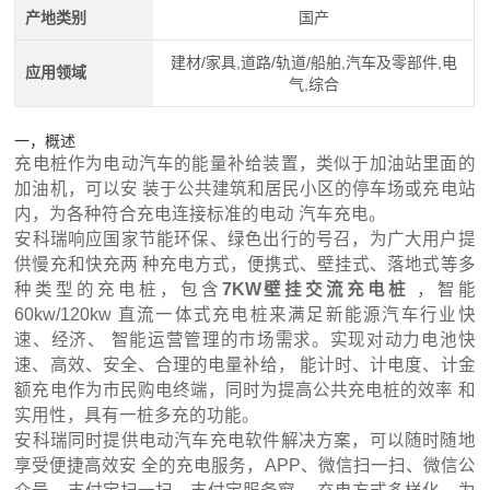
产地类别
国产
建材/家具,道路/轨道/船舶,汽车及零部件,电
应用领域
气,综合
一，概述
充电桩作为电动汽车的能量补给装置，类似于加油站里面的
加油机，可以安 装于公共建筑和居民小区的停车场或充电站
内，为各种符合充电连接标准的电动 汽车充电。
安科瑞响应国家节能环保、绿色出行的号召，为广大用户提
供慢充和快充两 种充电方式，便携式、壁挂式、落地式等多
种类型的充电桩，包含
7KW壁挂交流充电桩
，智能
60kw/120kw 直流一体式充电桩来满足新能源汽车行业快
速、经济、 智能运营管理的市场需求。实现对动力电池快
速、高效、安全、合理的电量补给， 能计时、计电度、计金
额充电作为市民购电终端，同时为提高公共充电桩的效率 和
实用性，具有一桩多充的功能。
安科瑞同时提供电动汽车充电软件解决方案，可以随时随地
享受便捷高效安 全的充电服务，APP、微信扫一扫、微信公