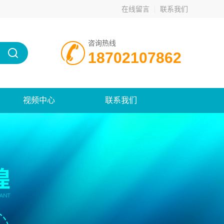
在线留言
联系我们
咨询热线
18702107862
视频中心
联系我们