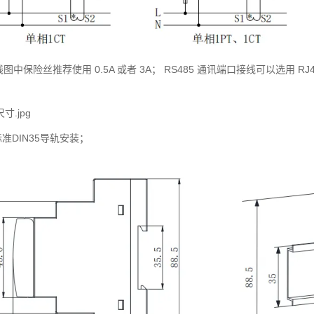
图中保险丝推荐使用 0.5A 或者 3A； RS485 通讯端口接线可以选用 
标准DIN35导轨安装；