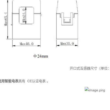
开口式互感器尺寸（单位
统用智能电表
具有
CE认证电表
。