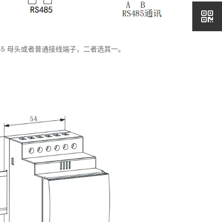
RJ45 母头或者普通接线端子，二者选其一。