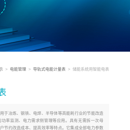
示
>
电能管理
>
导轨式电能计量表
> 储能系统用智能电表
表
用于冶炼、钢铁、电焊、半导体等高能耗行业的节能改造
的功率监测、电力需求侧管理等应用。具有无需拆一次母
户节约改造成本、提高效率等特点。它集成全部电力参数