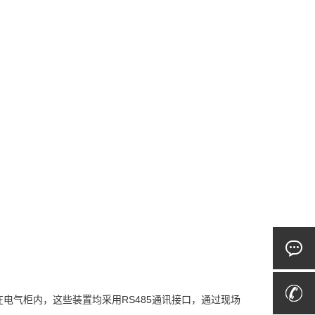
电气柜内，这些装置均采用RS485通讯接口，通过现场