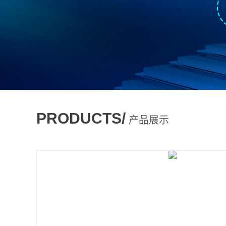
PRODUCTS/
产品展示