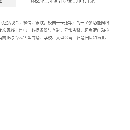
域
环保,化工,能源,建材/家具,电子/电池
式（包括现金，微信，银联，校园一卡通等）的一个多功能网络
松地实现线上售电，数据备份与查询，异常告警，超负荷自动拉
类商业综合体/大型商场、学校、大型公寓、智慧园区和物业、