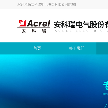
欢迎光临
安科瑞电气股份有限公司网站
！
首页
关于我们