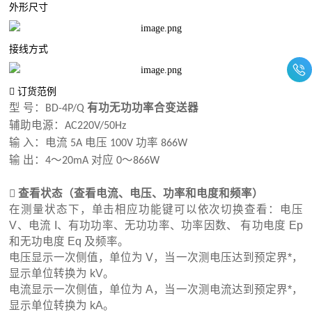
外形尺寸
接线方式

订货范例
型
号：
BD-4P/Q
有功无功功率合变送器
辅助电源：
AC220V/50Hz
输
入：电流
电压
功率
5A
100V
866W
输
出：
～
对应
～
4
20mA
0
866W

查看状态（查看电流、电压、功率和电度和频率）
在测量状态下，单击相应功能键可以依次切换查看：电压
V、电流 I、有功功率、无功功率、功率因数、 有功电度 Ep
和无功电度 Eq 及频率。
电压显示一次侧值，单位为 V，当一次测电压达到预定界*，
显示单位转换为 kV。
电流显示一次侧值，单位为 A，当一次测电流达到预定界*，
显示单位转换为 kA。