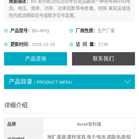
简要描述：
BD 系列有功无功功率合变送器是一种将电网中的电
流、电压、频率、功率、功率因数等电参量，经隔 离变送成线
性的直流模拟信号或数字信号装置。
产品型号：
BD-4P/Q
厂商性质：
生产厂家
更新时间：
2025-12-29
访 问 量：
2738
产品咨询
联系我们
产品目录
/ PRODUCT MENU
详细介绍
品牌
Acrel/安科瑞
地矿,能源,建材/家具,电子/电池,道路/轨道/船