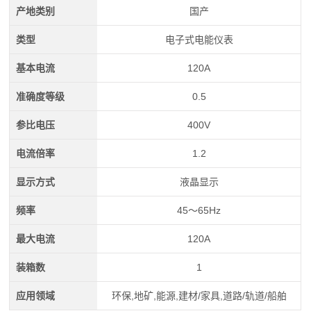
产地类别
国产
类型
电子式电能仪表
基本电流
120A
准确度等级
0.5
参比电压
400V
电流倍率
1.2
显示方式
液晶显示
频率
45～65Hz
最大电流
120A
装箱数
1
应用领域
环保,地矿,能源,建材/家具,道路/轨道/船舶