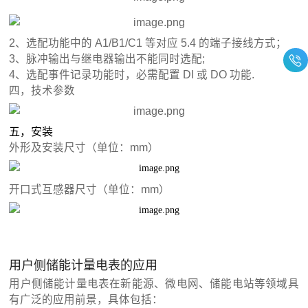
2、选配功能中的 A1/B1/C1 等对应 5.4 的端子接线方式；
3、脉冲输出与继电器输出不能同时选配;
4、选配事件记录功能时，必需配置 DI 或 DO 功能.
四，技术参数
五，
安装
外形及安装尺寸（单位：mm）
开口式互感器尺寸（单位：mm）
用户侧储能计量电表的应用
用户侧储能计量电表在新能源、微电网、储能电站等领域具
有广泛的应用前景，具体包括：