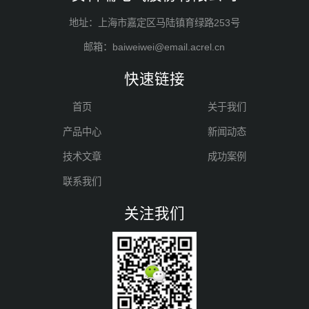
地址：上海市嘉定区马陆镇育绿路253号
邮箱：baiweiwei@email.acrel.cn
快速链接
首页
关于我们
产品中心
新闻动态
技术文章
成功案例
联系我们
关注我们