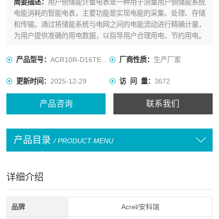
简要描述：
用户侧储能计量电表是一种用于测量用户侧储能系统
电能消耗的智能电表，主要功能是实现电能的采集、处理、存储
和传输。通过将储能系统与电网之间的电能流动进行精确计量，
为用户提供准确的用电数据，以指导用户合理用电、节约用电。
产品型号：
ACR10R-D16TE4/C45
厂商性质：
生产厂家
更新时间：
2025-12-29
访 问 量：
3672
产品咨询
联系我们
产品目录
/ PRODUCT MENU
详细介绍
品牌
Acrel/安科瑞