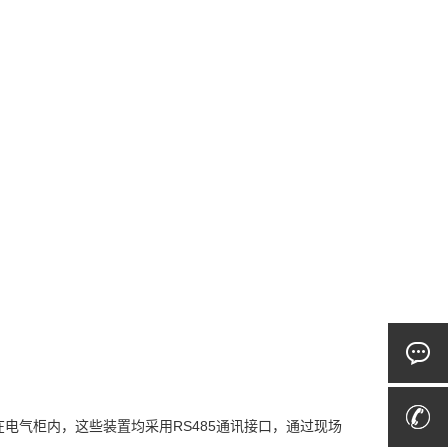
电气柜内，这些装置均采用RS485通讯接口，通过现场