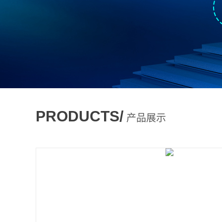
PRODUCTS/
产品展示