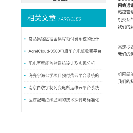
网络通
站控管
相关文章
/ ARTICLES
机交互
我们的
常熟集宿区宿舍远程预付费系统的设计
高速抄
与应用
AcrelCloud-9500电瓶车充电桩收费平台
我们的
在福建某学院的应用
配电室智能监控系统设计及实现分析
组网简
海亮宁海公学项目预付费云平台系统的
我们的
研究与应用
南京白敬宇制药变电所运维云平台系统
的研究与应用
医疗配电绝缘监测的技术探讨与标准化
实践