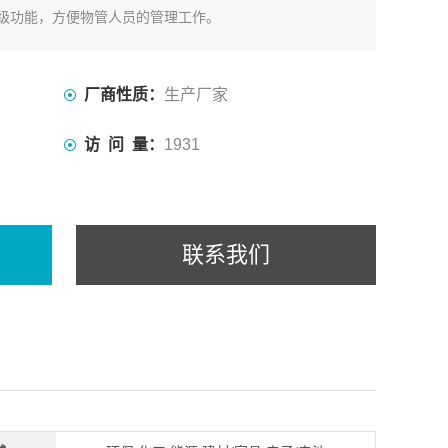
级功能，方便物管人员的管理工作。
厂商性质：
生产厂家
访 问 量：
1931
联系我们