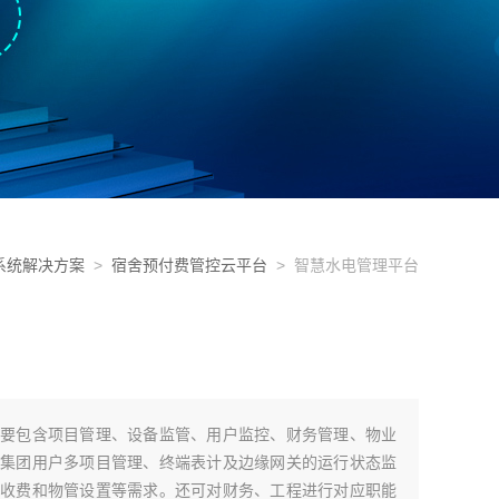
系统解决方案
>
宿舍预付费管控云平台
> 智慧水电管理平台
要包含项目管理、设备监管、用户监控、财务管理、物业
集团用户多项目管理、终端表计及边缘网关的运行状态监
收费和物管设置等需求。还可对财务、工程进行对应职能