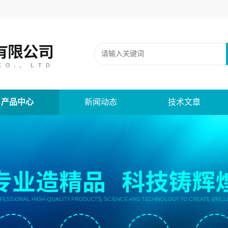
产品中心
新闻动态
技术文章