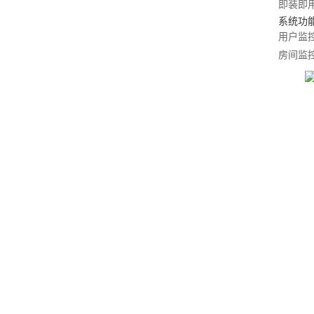
即装即
系统功
用户监
房间监