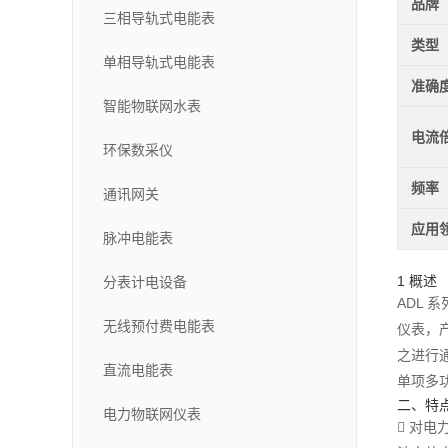
品牌
三相导轨式电能表
类型
单相导轨式电能表
准确
智能物联网水表
电流
环保数采仪
频率
通讯网关
应用
脉冲电能表
1 概述
分表计电设备
ADL 系
无线预付费电能表
仪表，
之进行
直流电能表
单项多功
二、特
电力物联网仪表
 对