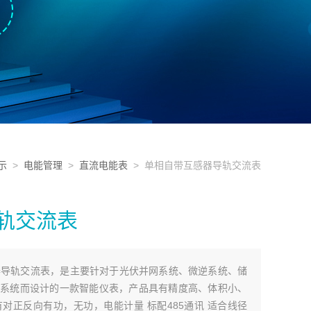
示
>
电能管理
>
直流电能表
> 单相自带互感器导轨交流表
轨交流表
感器导轨交流表，是主要针对于光伏并网系统、微逆系统、储
系统而设计的一款智能仪表，产品具有精度高、体积小、
对正反向有功，无功，电能计量 标配485通讯 适合线径