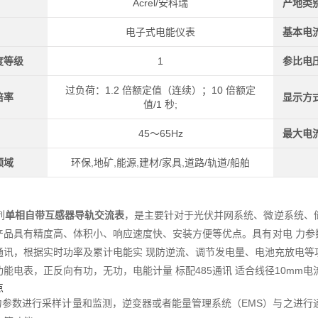
Acrel/安科瑞
产地类
电子式电能仪表
基本电
度等级
1
参比电
过负荷：1.2 倍额定值（连续）；10 倍额定
倍率
显示方
值/1 秒;
45～65Hz
最大电
领域
环保,地矿,能源,建材/家具,道路/轨道/船舶
列
单相自带互感器导轨交流表
，是主要针对于光伏并网系统、微逆系统、
产品具有精度高、体积小、响应速度快、安装方便等优点。具有对电 力参
通讯，根据实时功率及累计电能实 现防逆流、调节发电量、电池充放电等
能电表，正反向有功，无功，电能计量 标配485通讯 适合线径10mm电
点
电力参数进行采样计量和监测，逆变器或者能量管理系统（EMS）与之进行