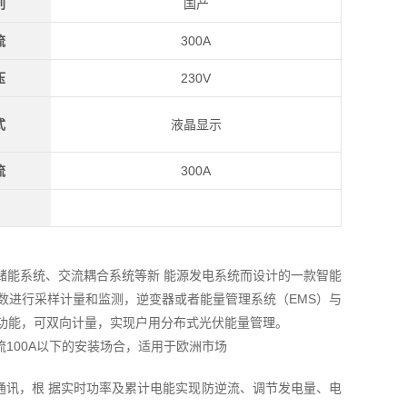
别
国产
流
300A
压
230V
式
液晶显示
流
300A
储能系统、交流耦合系统等新 能源发电系统而设计的一款智能
数进行采样计量和监测，逆变器或者能量管理系统（EMS）与
功能，可双向计量，实现户用分布式光伏能量管理。
流100A以下的安装场合，适用于欧洲市场
通讯，根 据实时功率及累计电能实现防逆流、调节发电量、电