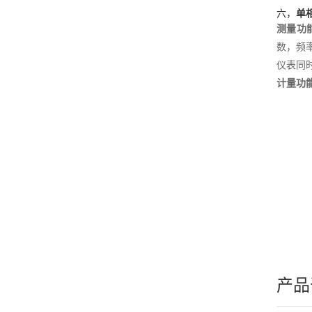
六，
单
测量功
数，频率 
仪表同
计量功
产品