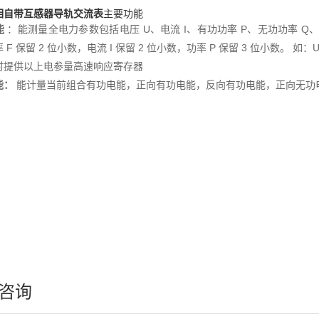
相自带互感器导轨交流表
主要功能
能
：能测量全电力参数包括电压 U、电流 I、有功功率 P、无功功率 Q、视
F 保留 2 位小数，电流 I 保留 2 位小数，功率 P 保留 3 位小数。 如：U = 220.1
时提供以上电参量高速响应寄存器
能：
能计量当前组合有功电能，正向有功电能，反向有功电能，正向无功
咨询