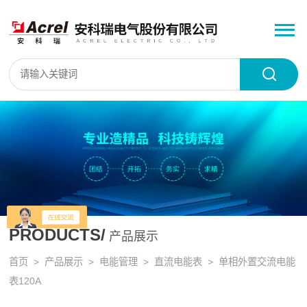
PRODUCTS/
产品展示
首页
>
产品展示
>
电能管理
>
直流电能表
> 单相外置交流电能
表120A