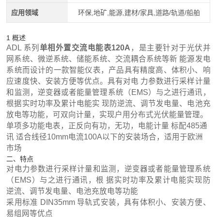
应用领域
环保,地矿,能源,建材/家具,道路/轨道/船舶
1 概述
ADL 系列
单相外置交流电能表120A
，是主要针对于光伏并
网系统、微逆系统、储能系统、交流耦合系统等新 能源发电
系统而设计的一款智能仪表，产品具有精度高、体积小、响
应速度快、安装方便等优点。具有对电 力参数进行采样计量
和监测，逆变器或者能量管理系统（EMS）与之进行通讯，
根据实时功率及累计电能实 现防逆流、调节发电量、电池充
放电等功能，可双向计量，实现户用分布式光伏能量管理。
单项多功能电表，正反向有功，无功，电能计量 标配485通
讯 适合线径10mm电流100A以下的安装场合，适用于欧洲
市场
二、特点
对电力参数进行采样计量和监测，逆变器或者能量管理系统
（EMS）与之进行通讯，根 据实时功率及累计电能实现防
逆流、调节发电量、电池充放电等功能
采用标准 DIN35mm 导轨式安装，具有体积小、安装方便、
易组网等优点