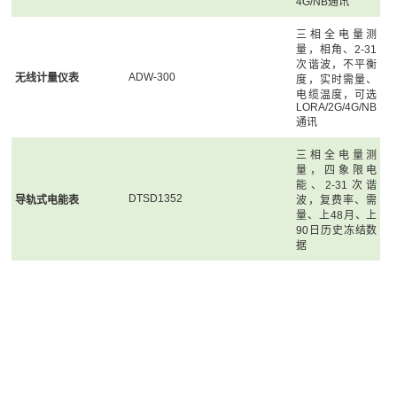
4G/NB通讯
三相全电量测
量，相角、2-31
次谐波，不平衡
ADW-300
无线计量仪表
度，实时需量、
电缆温度，可选
LORA/2G/4G/NB
通讯
三相全电量测
量，四象限电
能、2-31次谐
DTSD1352
导轨式电能表
波，复费率、需
量、上48月、上
90日历史冻结数
据