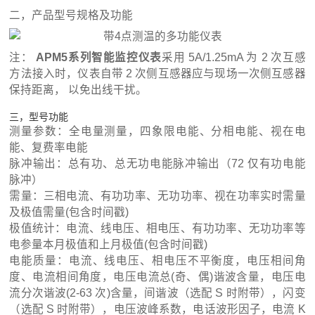
二，产品型号规格及功能
注：
APM5系列智能监控仪表
采用 5A/1.25mA 为 2 次互感
方法接入时，仪表自带 2 次侧互感器应与现场一次侧互感器
保持距离， 以免出线干扰。
三，型号功能
测量参数：全电量测量，四象限电能、分相电能、视在电
能、复费率电能
脉冲输出：总有功、总无功电能脉冲输出（72 仅有功电能
脉冲）
需量：三相电流、有功功率、无功功率、视在功率实时需量
及极值需量(包含时间戳)
极值统计：电流、线电压、相电压、有功功率、无功功率等
电参量本月极值和上月极值(包含时间戳)
电能质量：电流、线电压、相电压不平衡度，电压相间角
度、电流相间角度，电压电流总(奇、偶)谐波含量，电压电
流分次谐波(2-63 次)含量，间谐波（选配 S 时附带），闪变
（选配 S 时附带），电压波峰系数，电话波形因子，电流 K