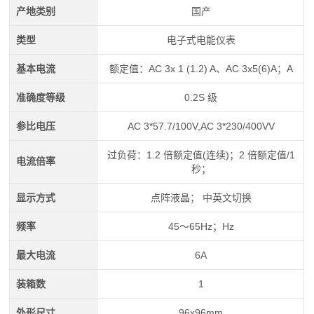
产地类别
国产
类型
电子式电能仪表
基本电流
额定值：AC 3x 1 (1.2) A、AC 3x5(6)A；A
准确度等级
0.2S 级
参比电压
AC 3*57.7/100V,AC 3*230/400VV
过负荷：1.2 倍额定值(连续)；2 倍额定值/1
电流倍率
秒；
显示方式
点阵液晶； 中英文切换
频率
45～65Hz；Hz
最大电流
6A
装箱数
1
外形尺寸
96x96mm