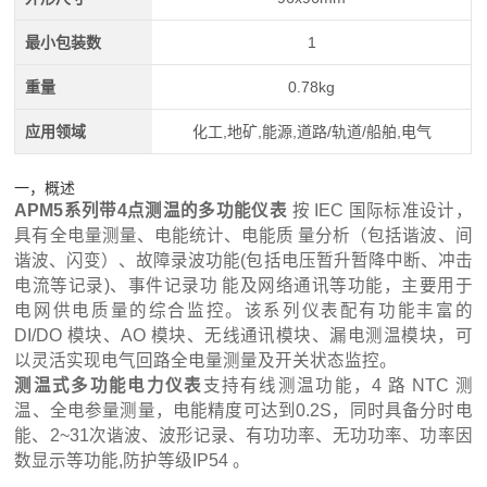
最小包装数
1
重量
0.78kg
应用领域
化工,地矿,能源,道路/轨道/船舶,电气
一，概述
APM5系列
带4点测温的多功能仪表
按 IEC 国际标准设计，
具有全电量测量、电能统计、电能质 量分析（包括谐波、间
谐波、闪变）、故障录波功能(包括电压暂升暂降中断、冲击
电流等记录)、事件记录功 能及网络通讯等功能，主要用于
电网供电质量的综合监控。该系列仪表配有功能丰富的
DI/DO 模块、AO 模块、无线通讯模块、漏电测温模块，可
以灵活实现电气回路全电量测量及开关状态监控。
测温式多功能电力仪表
支持有线测温功能，4 路 NTC 测
温、全电参量测量，电能精度可达到0.2S，同时具备分时电
能、2~31次谐波、波形记录、有功功率、无功功率、功率因
数显示等功能,防护等级IP54 。