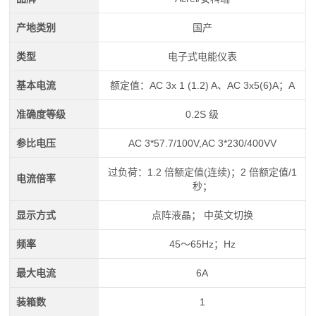
产地类别
国产
类型
电子式电能仪表
基本电流
额定值：AC 3x 1 (1.2) A、AC 3x5(6)A；A
准确度等级
0.2S 级
参比电压
AC 3*57.7/100V,AC 3*230/400VV
过负荷：1.2 倍额定值(连续)；2 倍额定值/1
电流倍率
秒；
显示方式
点阵液晶； 中英文切换
频率
45～65Hz；Hz
最大电流
6A
装箱数
1