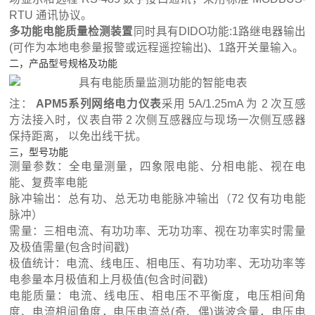
RTU 通讯协议。
多功能电能质量检测装置
同时具有DIDO功能:1路继电器输出
(可作为本地电参量报警或远程遥控输出)、1路开关量输入。
二，产品型号规格及功能
注：
APM5系列网络电力仪表
采用 5A/1.25mA 为 2 次互感
方法接入时，仪表自带 2 次侧互感器应与现场一次侧互感器
保持距离， 以免出线干扰。
三，型号功能
测量参数：全电量测量，四象限电能、分相电能、视在电
能、复费率电能
脉冲输出：总有功、总无功电能脉冲输出（72 仅有功电能
脉冲）
需量：三相电流、有功功率、无功功率、视在功率实时需量
及极值需量(包含时间戳)
极值统计：电流、线电压、相电压、有功功率、无功功率等
电参量本月极值和上月极值(包含时间戳)
电能质量：电流、线电压、相电压不平衡度，电压相间角
度、电流相间角度，电压电流总(奇、偶)谐波含量，电压电