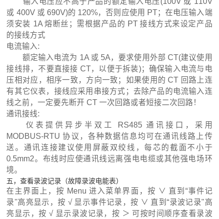
输入电压应不高于产品的额定输入电压(100V 或 110V
或 400V 或 690V)的 120%，否则应使用 PT；在电压输入端
须安装 1A 熔断丝；需根据产品的 PT 接线方式来设定产品
的接线方式
电流输入:
额定输入电流为 1A 或 5A，要求使用外部 CT(建议使用
接线排，不要直接接 CT，以便于拆装)；确保输入电流与电
压相对应，相序一致，方向一致；如果使用的 CT 回路上连
有其它仪表，接线应采用串接方式；去除产品的电流输入连
线之前，一定要先断开 CT 一次回路或者短接二次回路！
通讯接线:
仪表提供异步半双工 RS485 通讯接口，采用
MODBUS-RTU 协议，各种数据信息均可在通讯线路上传
送。通讯连接建议使用屏蔽双绞线，每芯的截面不小于
0.5mm2。布线时应使通讯线远离强电电缆或其他强电场环
境。
五，查看录波记录（故障录波电能表）
在主界面上，按 Menu 进入菜单界面，按 ∨ 直到“事件记
录"高亮显示，按 √ 显示事件记录，按 ∨ 直到“录波记录"高
亮显示，按 √ 显示录波记录，按 ＞ 可按时间顺序查看录波