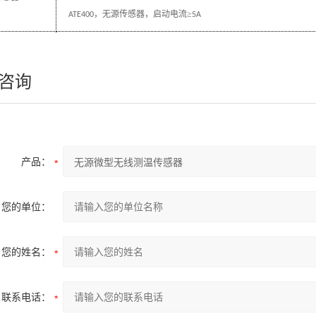
，无源传感器，启动电流≥
ATE400
5A
依照
相序分别将黄绿红三色的
安装在断路器的上下触
A/B/C
ATE200
方法
咨询
依照
相序分别将黄绿红三色的
安装在断路器动
静触头
A/B/C
ATE400
/
产品：
您的单位：
您的姓名：
联系电话：