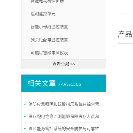
智能电动机保护器
遥测遥控单元
智能小母线监控装置
安装
产品
列头柜配电监控装置
可编程智能电测仪表
查看全部 >>
相关文章
/ ARTICLES
消防应急照明和疏散指示系统在综合管
廊的应用
医疗配电绝缘监测能够保障医疗人员和
患者的安全
园区能源管控系统的安全防护与可靠性