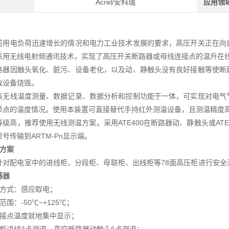
Acrel/安科瑞
应用领
前用电负荷迅速增长的情况和电力工业技术发展的要求，高压开关正在向
采用无线电射频通讯技术，实现了高压开关断路器或母线连接点的温升在
路器因触头氧化、脏污、设备老化，以及动、静触头没有良好接触等使断
致设备烧毁。
集无线温度测量、数据记录、数据分析和控制功能于一体，可实现对电气
节点的温度情况。使用本装置可直接替代手持红外测温设备，且测温精度
等级高，推荐使用无线测温方案。采用ATE400在断路器动、静触头或AT
号传输到ARTM-Pn显示端。
品方案
针对配电室中的进线柜、分段柜、母联柜、出线柜等78面高压柜进行安
感器
电方式：感应取电；
范围：-50℃~+125℃；
气接点温度就地集中显示；