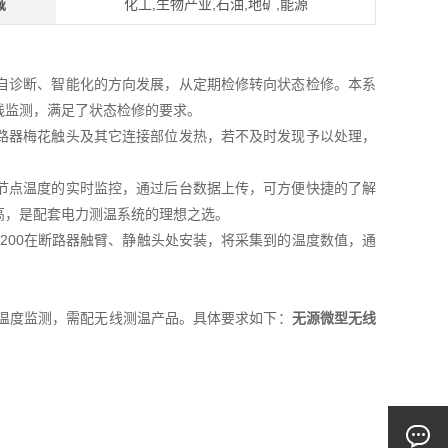
域
化工,生物产业,石油,地矿,能源
自诊断、智能化的方向发展，从定期检修转向状态检修。本系
线监测，满足了状态检修的要求。
路器梅花触头及其它连接部位发热，若不及时发现予以处理，
节点温度的实时监控，通过后台数据上传，可方便快捷的了解
高，是配套电力测温系统的理想之选。
E200在断路器触臂、静触头处安装，将采集到的温度数值，通
全温度监测，需配无线测温产品。具体要求如下：
无源微型无线