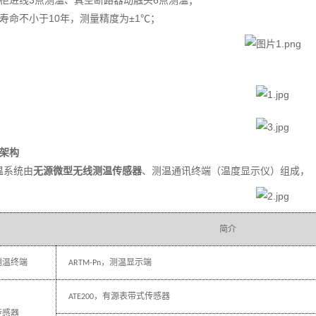
压柜进线3点测温、真空断路器动触头6点测温；
寿命不小于10年，测量精度为±1℃；
统架构
温系统由
无源微型无线测温传感器
、测温通讯终端（温度显示仪）组成，
简介
测温终端
，测温显示端
ARTM-Pn
，有源表带式传感器
ATE200
传感器