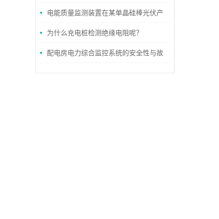
设计
电能质量监测装置在某单晶硅棒光伏产
业基地的应用
为什么充电桩检测绝缘电阻呢？
配电房电力综合监控系统的安全性与故
障预警功能分析