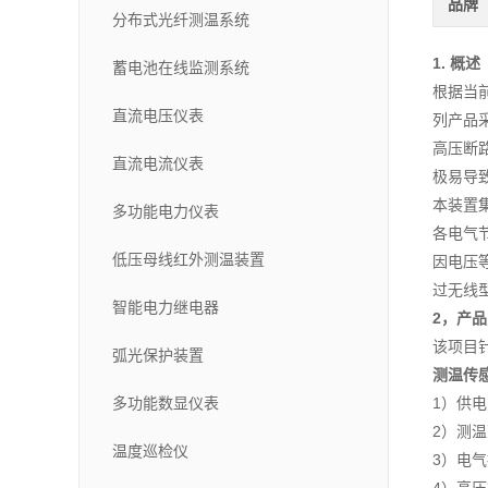
品牌
分布式光纤测温系统
1. 概述
蓄电池在线监测系统
根据当
直流电压仪表
列产品
高压断
直流电流仪表
极易导
本装置
多功能电力仪表
各电气
低压母线红外测温装置
因电压
过无线型
智能电力继电器
2，产
该项目
弧光保护装置
测温传
多功能数显仪表
1）供
2）测温
温度巡检仪
3）电