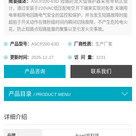
简要描述：
ASCP200-63D 短路防流灭弧保护器采用导轨式设
计，通过安装于220VAC低压配电空开下端来实现对各类 末端用
电单相用电回路电气安全的监控和保护，并当发生短路故障时能
超前于开关动作在微秒级时间内瞬间切除故障，不产生危险电火
花，防止短路点短路能量的聚集以至引发火灾事故。
产品型号：
ASCP200-63D
厂商性质：
生产厂家
更新时间：
2025-12-27
访 问 量：
3231
产品咨询
联系我们
产品目录
/ PRODUCT MENU
详细介绍
品牌
Acrel/安科瑞