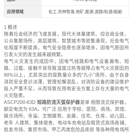
应用领域
化工,农林牧渔,地矿,能源,道路/轨道/船舶
1 概述
随着社会经济的飞速发展，现代大体量建筑、综合商业体、
公众集聚场所、高层建筑、智慧城市等密集涌现，社会电气
化程度不断提高，电气安全隐患也逐渐增多，因电气原因所
引发火灾的发生越来越频繁。
电气火灾发生的成因中，因电气线路和电气设备漏电、短
路、过载、接触不良导致温度过热等故障占电气火灾原因的
90%以上，尤其突出的是数量众多的“九小"场所，由于自身
消防安全意识淡薄，管理松懈混乱，对消防设备的建设维护
投入严重不足，从而导致在用电安全方案上存在大量的电气
火灾隐患。
ASCP200-63D
短路防流灭弧保护器
是单 相限流式保护器，
额定电流为 63A。可广泛 应用于学校、医院、商场、宾馆、
娱乐场所、寺庙、文物建筑、会展、住宅、仓库、幼儿园、
老年 人建筑、集体宿舍、电动车充电站及租赁式商场商铺、
批发市场、集贸市场、甲乙丙类危险品库房 等各种用电场所