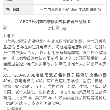
应用领域
化工,农林牧渔,地矿,能源,道路/轨道/船舶
ASCP
系列
充电桩限流式保护器
产品对比
1 概述
电气防火限流式保护器可有效克服传统断路器、空气开关和
监控设 备存在的短路电流大、切断短路电流时间长、短路时
产生的电弧火花大， 以及使用寿命短等弊端，发生短路故障
时，能以微秒级速度快速限制短 路电流以实现灭弧保护，从
而能显著减少电气火灾事故，保障使用场所 人员和财产的安
全。
ASCP200-40B
充电桩限流式保护器
是
限流防火保护器
40A
，额定电流为 40A。可广泛应用于学校、医院、商场、
宾馆、娱乐场所、寺 庙、文物建筑、会展、住宅、仓库、幼
儿园、老年人建筑、集体宿舍、 电动车充电站及租赁式商场
商铺、批发市场、集贸市场、甲乙丙类危险品库房等各种用
电场所末端 干、支路的线路保护。
2 功能特点