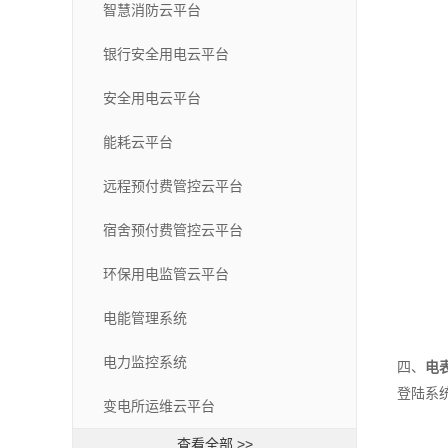
智慧消防云平台
银行安全用电云平台
安全用电云平台
能耗云平台
远程预付费管控云平台
宿舍预付费管控云平台
环保用电监管云平台
电能管理系统
电力监控系统
四、
电
登陆系
变电所运维云平台
查看全部 >>