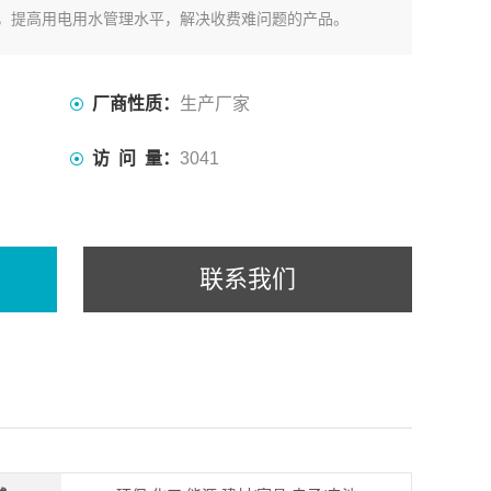
，提高用电用水管理水平，解决收费难问题的产品。
厂商性质：
生产厂家
访 问 量：
3041
联系我们