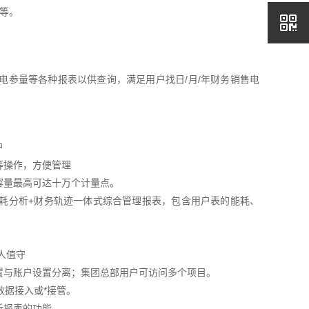
询等。
电参量等各种报表以供查询，满足用户找日/月/年财务销售电
户
等操作，方便管理
容量最高可达十万个计量点。
耗分析+财务轨迹一体式综合管理报表，包含用户表的能耗、
人值守
置与账户设置分离；集团总部用户可访问多个项目。
数据接入或*接管。
析报表的功能