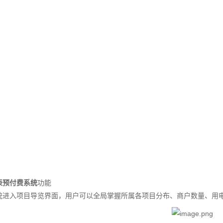
表预付费系统
功能
统进入项目导览界面，用户可以全局掌握所属各项目分布、商户数量、用