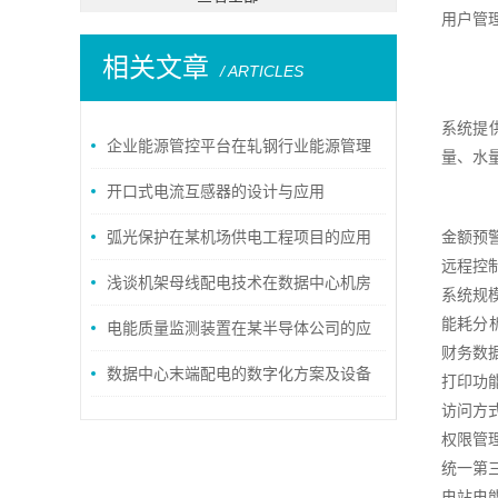
用户管
相关文章
/ ARTICLES
系统提
企业能源管控平台在轧钢行业能源管理
量、水
中的应用
开口式电流互感器的设计与应用
弧光保护在某机场供电工程项目的应用
金额预
远程控
浅谈机架母线配电技术在数据中心机房
系统规
能耗分
的应用
电能质量监测装置在某半导体公司的应
财务数
用
数据中心末端配电的数字化方案及设备
打印功
访问方
选型
权限管
统一第三
电站电