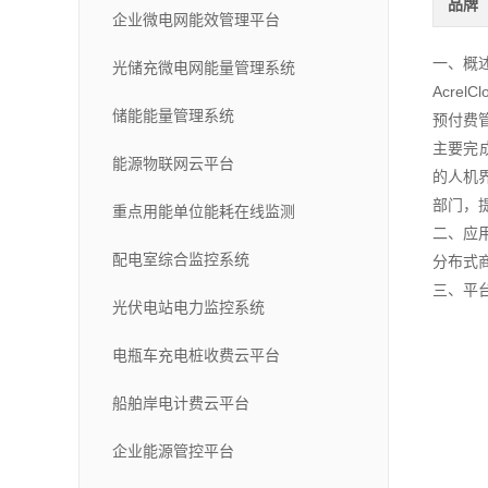
品牌
企业微电网能效管理平台
一、概
光储充微电网能量管理系统
AcrelCl
储能能量管理系统
预付费
主要完
能源物联网云平台
的人机
部门，
重点用能单位能耗在线监测
二、应
配电室综合监控系统
分布式
三、平
光伏电站电力监控系统
电瓶车充电桩收费云平台
船舶岸电计费云平台
企业能源管控平台