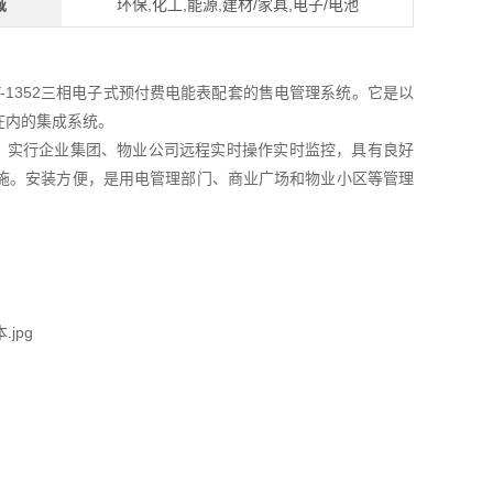
域
环保,化工,能源,建材/家具,电子/电池
SY-1352三相电子式预付费电能表配套的售电管理系统。它是以
在内的集成系统。
便，实行企业集团、物业公司远程实时操作实时监控，具有良好
施。安装方便，是用电管理部门、商业广场和物业小区等管理