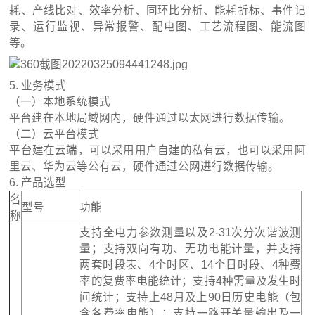
耗、产线比对、效率分析、同环比分析、能耗折标、事件记
录、运行监视、异常报警、配电图、工艺流程图、能流图
等。
5. 业务模式
（一）本地系统模式
平台建在本地局域网内，硬件通过以太网进行数据传输。
（二）云平台模式
平台建在云端，可以采用用户自建的私有云，也可以采用阿
里云、华为云等公有云，硬件通过公网进行数据传输。
6. 产品选型
名
型号
功能
称
支持全电力参数测量以及2-31次分次谐波测
量；支持双向有功、无功电能计量，并支持
两套时段表、4个时区、14个日时段、4种费
率的复费率电能统计；支持4种需量及发生时
间统计；支持上48月及上90日历史电能（包
含各费率电能）；支持一路开关量输出及一