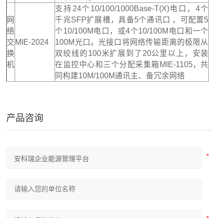
支持24个10/100/1000Base-T(X)电口，4个
网
千兆SFP扩展槽，具备5个通讯口 ，可配置5
络
个10/100M电口，或4个10/100M电口和一个
交
MIE-2024
100M光口。光接口将网络传输距离的极限从
换
双绞线的100米扩展到了20公里以上，安装
机
在监控中心和三个分配采集箱MIE-1105，共
同构建10M/100M通讯主、备冗余网络
产品咨询