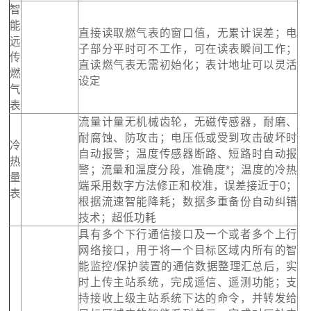
智
能
直接读取燃气表的窗口值，无累计误差；电
远
子部分平时可不工作，可在读表瞬间工作；
传
直读燃气表无需初始化；表计地址可以灵活
燃
设定
气
表
流量计量无机械齿轮，无磁传感器，耐磨、
耐腐蚀、防攻击；电压低或受到攻击破坏时
冷
自动报警；温度传感器断路、短路时自动报
热
警；流量和温度分段，准确度*；温度的冷热
量
端采用数字方法修正和校准，误差接近于0；
表
根据流速智能降耗；数据多重备份自动纠错
技术；超低功耗
具有多个下行通信接口及一个或者多个上行
网络接口，用于将一个目标区域内所有的智
能监控/保护装置的通信数据整理汇总后，实
时上传主站系统，完成遥信、遥测功能；支
持接收上级主站系统下达的命令，并转发给