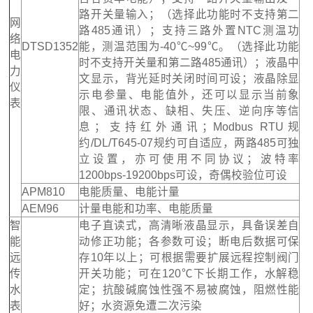
路开关量输入；（选择此功能时不支持第二
网
路485通讯）；支持三路外置NTC测温功
络
DTSD1352
能，测温范围为-40℃~99℃。（选择此功能
电
时不支持开关量和第二路485通讯）；液晶中
力
文显示，背光延时关闭时间可设；液晶除显
仪
示电参量、电能值外，还可以显示当前象
表
限、通讯状态、缺相、失压、逆向序等信
息；支持红外通讯；Modbus RTU规
约/DL/T645-07规约可自适应，两路485可独
立设置，亦可使用不同协议；波特率
1200bps-19200bps可设，奇偶校验位可设
APM810
电能质量、电能计量
AEM96
计量电能和功率、电能质量
智
电子直读式，高清晰液晶显示，具备误差自
能
动修正功能；各参数可设；断电后数据可保
远
存10年以上；可根据需要扩展远程控制阀门
传
开关功能；可在120℃下长期工作，水解稳
水
定；抗酸碱腐蚀性强不易被腐蚀，阻燃性能
表
好；水资源免遭二次污染