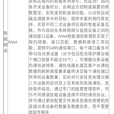
目标区域内的智能系列单元，完成对厂站内
各开关设备的分、合闸远方控制或装置的参
数整定，实现遥控和遥调功能，以达到远动
输出调度命令的目标；提供丰富的规约库支
持，实现不同二次设备供应商的智能设备互
联。作为自动化系统网络与监测设备之间的
智
通信接口设备，ANet智能通信管理机实现了
能
ANet
规约转换、接口匹配、数据转换等三项功
网
能；提供RS485通信端口，每个端口最多可
关
带32台仪表设备（对于低压综合保护建议每
个端口挂接不超过10个）；可根据仪表设备
的通信波特率、通信线路长度及客户对通信
数据的刷新速度要求最终决定每个通信端口
所带的设备数量；实时并行多任务处理与第
三方设备的访问及上位系统的连接通信，支
持软件组态。通过专门的配置管理软件，可
为不同通道挂载设备选择不同的通信协议，
并可通过更改配置文件来改变通信管理机所
连接仪表设备的数量及数据信息，而不需更
改软件程序