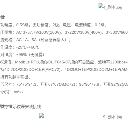
参数
 有功精度：0.5S级，无功精度：2级，电压、电流精度：0.2级；
压规格：AC 3×57.7V/100V(100V)、3×220V/380V(400V)、3×380V/660
电流规格：AC 1A、5A（经互感器接入）；
工作温度：-25℃~+60℃
相对湿度：≤95℅（无凝露）
485通讯，Modbus RTU规约/DL/T645-07规约可自适应；波特率1200b
持4DI2DO/2DI2DO+1EP(AMC72)、4DI2DO+1EP/2DI2DO2M+1EP(AM
支持有功脉冲输出；
形尺寸：75*75*94.3，开孔67*67(AMC72)；96*96*77.8，开孔92*92(A
示尺寸：xx*xx
型数字显示仪表
安装接线