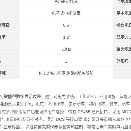
Acrel/安科瑞
产地类
电子式电能仪表
基本电
度等级
0.5
参比电
倍率
1.2
显示方
50Hz
最大电
数
1
外形尺
领域
化工,地矿,能源,道路/轨道/船舶
系列
智能型数字显示仪表
，是针对电力系统、工矿企业、公用设施、智能大
单相或者三相的电流、电压、有功功率、无功功率、视在功率、频率、功率 
有多种外围接口功能可供用户选择：带有 RS485 通讯接口，采用 MODB
可与测量的电参量相对应，满足 DCS 等接口要 求；带开关量输入和继电
/LCD 显示界面， 通过按键来实现参数设置和控制，非常适用于实时电力