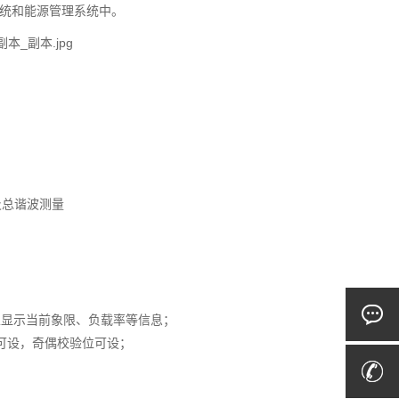
系统和能源管理系统中。
波及总谐波测量
以显示当前象限、负载率等信息；
0bps可设，奇偶校验位可设；