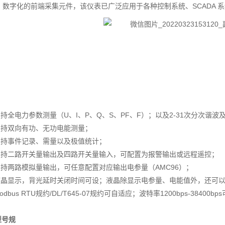
、数字化的前端采集元件，该仪表已广泛应用于各种控制系统、SCADA 
 支持全电力参数测量（U、I、P、Q、S、PF、F）；以及2-31次分次谐
 支持双向有功、无功电能测量；
 支持事件记录、需量以及极值统计；
 支持二路开关量输出及四路开关量输入，可配置为报警输出或远程遥控；
支持两路模拟量输出，可任意配置对应输出电参量（AMC96）；
 液晶显示，背光延时关闭时间可设；液晶除显示电参量、电能值外，还可
Modbus RTU规约/DL/T645-07规约可自适应；波特率1200bps-3840
型号规