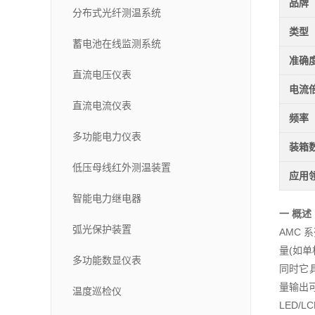
品牌
分布式光纤测温系统
类型
蓄电池在线监测系统
准确
直流电压仪表
电流
直流电流仪表
频率
多功能电力仪表
装箱
低压母线红外测温装置
应用
智能电力继电器
一 概述
弧光保护装置
AMC 
量(如
多功能数显仪表
同时它具
量输出
温度巡检仪
LED