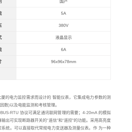
别
国产
流
5A
压
380V
式
液晶显示
流
6A
寸
96x96x78mm
厦的电力监控需求而设计的 智能仪表，它集成电力参数的测
因数)以及电能监测和考核管理。
US-RTU 协议可满足通讯联网管理的需要；4-20mA 的模拟
器输出可实现断路器开关的“遥信"和“遥控"的功能。采用高亮度
监控系统。可以直接取代常规电力变送器及测量仪表。作 为一种