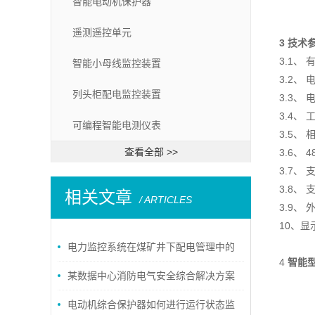
智能电动机保护器
遥测遥控单元
3 技术
3.1、
智能小母线监控装置
3.2、 电
列头柜配电监控装置
3.
3、 
3.
4、 
可编程智能电测仪表
3.
5、 
查看全部 >>
3.
6、 
3.
7、 支
3.
8、 
相关文章
/ ARTICLES
3.
9、 外
10、显
电力监控系统在煤矿井下配电管理中的
4
智能
设计与应用
某数据中心消防电气安全综合解决方案
电动机综合保护器如何进行运行状态监