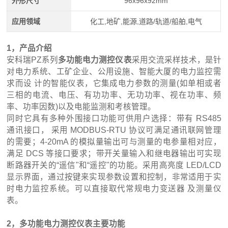
外形尺寸
96x96x92mm
应用领域
化工,地矿,能源,道路/轨道/船舶,电气
1，产品介绍
安科瑞PZ系列
多功能电力测控仪表
采用交流采样技术，是针
对电力系统、工矿企业、公用设施、智能大厦的电力监控需
求而设 计的智能仪表，它集成电力参数的测量(如单相或者
三相的电流、电压、有功功率、无功功率、视在功率、频
率、功率因数)以及电能监测和考核管理。
同时它具有多种外围接口功能可供用户选择：带有 RS485
通讯接口， 采用 MODBUS-RTU 协议可满足通讯联网管理
的需要；4-20mA 的模拟量输出可与测量的电参量相对应，
满足 DCS 等接口要求；带开关量输入和继电器输出可实现
断路器开关的“遥信"和“遥控"的功能。采用高亮度 LED/LCD
显示界面，通过按键来实现参数设置和控制，非常适用于实
时电力监控系统。可以直接取代常规电力变送器 及测量仪
表。
2，
多功能电力测控仪表
主要功能