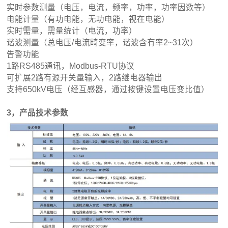
实时参数测量（电压，电流，频率，功率，功率因数等）
电能计量（有功电能，无功电能，视在电能）
实时需量，需量统计（电流，功率）
谐波测量（总电压/电流畸变率，谐波含有率2~31次）
告警功能
1路RS485通讯，Modbus-RTU协议
可扩展2路有源开关量输入，2路继电器输出
支持650kV电压（经互感器，通过按键设置电压变比值）
3，产品技术参数