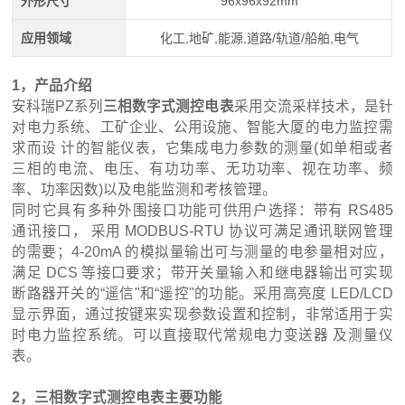
外形尺寸
96x96x92mm
应用领域
化工,地矿,能源,道路/轨道/船舶,电气
1，产品介绍
安科瑞PZ系列
三相数字式测控电表
采用交流采样技术，是针
对电力系统、工矿企业、公用设施、智能大厦的电力监控需
求而设 计的智能仪表，它集成电力参数的测量(如单相或者
三相的电流、电压、有功功率、无功功率、视在功率、频
率、功率因数)以及电能监测和考核管理。
同时它具有多种外围接口功能可供用户选择：带有 RS485
通讯接口， 采用 MODBUS-RTU 协议可满足通讯联网管理
的需要；4-20mA 的模拟量输出可与测量的电参量相对应，
满足 DCS 等接口要求；带开关量输入和继电器输出可实现
断路器开关的“遥信"和“遥控"的功能。采用高亮度 LED/LCD
显示界面，通过按键来实现参数设置和控制，非常适用于实
时电力监控系统。可以直接取代常规电力变送器 及测量仪
表。
2，
三相数字式测控电表
主要功能