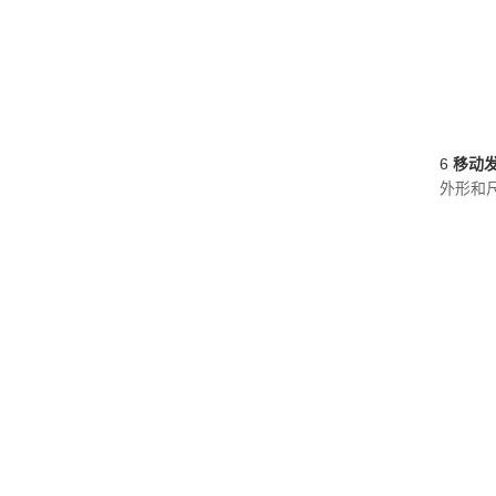
6
移动
外形和尺