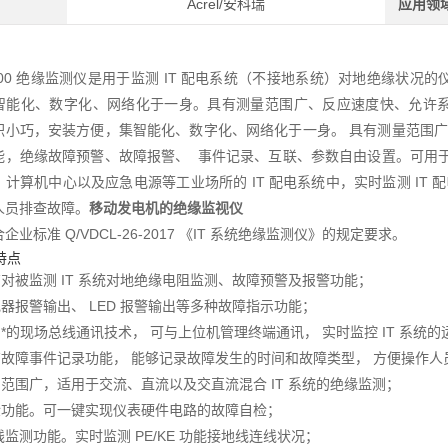
Acrel/安科瑞
应用领
-T500 绝缘监测仪是用于监测 IT 配电系统（不接地系统）对地绝缘
智能化、数字化、网络化于一身。具有测量范围广、反应速度快、允许系
积小巧，安装方便，集智能化、数字化、网络化于一身。 具有测量范围
能，绝缘故障预警、故障报警、 事件记录、互联、参数自由设置。可用
、计算机中心以及应急电源等工业场所的 IT 配电系统中，实时监测 IT
人员排查故障。
移动发电机的绝缘监视仪
企业标准 Q/VDCL-26-2017 《IT 系统绝缘监测仪》的规定要求。
特点
具有对被监测 IT 系统对地绝缘电阻监测、故障预警及报警功能；
继电器报警输出、 LED 报警输出等多种故障指示功能；
采用*的现场总线通讯技术， 可与上位机管理终端通讯， 实时监控 IT 系统
 具有故障事件记录功能， 能够记录故障发生的时间和故障类型， 方便操作
应用范围广，适用于交流、直流以及交直流混合 IT 系统的绝缘监测；
 自检功能。可一键实现仪表硬件电路的故障自检；
断线监测功能。实时监测 PE/KE 功能接地线连线状况；