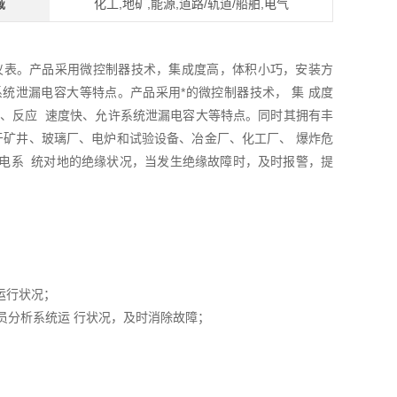
域
化工,地矿,能源,道路/轨道/船舶,电气
状况的仪表。产品采用微控制器技术，集成度高，体积小巧，安装方
统泄漏电容大等特点。产品采用*的微控制器技术， 集 成度
广、反应 速度快、允许系统泄漏电容大等特点。同时其拥有丰
于矿井、玻璃厂、电炉和试验设备、冶金厂、化工厂、 爆炸危
 配电系 统对地的绝缘状况，当发生绝缘故障时，及时报警，提
的运行状况；
人员分析系统运 行状况，及时消除故障；