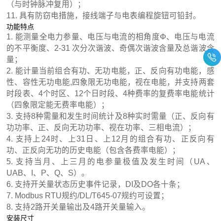
（与时钟脉冲复用）；
11. 具有防窃电措施，接线端子与电表编程旋钮可铅封。
功能特点
1. 能测量全电力参量、电压与电流的相角度Φ、电压与电流
的不平衡度、2-31 次分次谐波、奇偶次谐波含量及总谐波含
量；
2. 能计量当前组合有功、无功电能，正、反向有功电能，感
性、容性无功电能,四象限无功电能，视在电能，并支持两套
时段表、4个时区、12个日时段、4种费率的复费率电能统计
（四象限定能无费率电能）；
3. 支持8种需量和发生时间统计及8种实时需量（正、反向有
功功率、正、反向无功功率、视在功率、三相电流）；
4. 支持上24时、上31日、上12月的组合有功、正反向有
功、正反向无功的历史电能（包含各费率电能）；
5. 支持当月、上三月的电参量极值及发生时间（UA、
UAB、I、P、Q、S）。
6. 支持开关量状态历史事件记录，DI及DO各十条；
7. Modbus RTU规约/DL/T645-07规约可设置；
8. 支持2路开关量输出及4路开关量输入。
安装尺寸