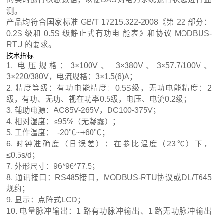
测。
产品均符合国家标准 GB/T 17215.322-2008《第 22 部分：
0.2S 级和 0.5S 级静止式有功电 能表》和协议 MODBUS-
RTU 的要求。
技术指标
1. 电压规格：3×100V、 3×380V、3×57.7/100V、
3×220/380V，电流规格：3×1.5(6)A；
2. 精度等级：有功电能精度：0.5S级，无功电能精度：2
级，有功、无功、视在功率0.5级，电压、电流0.2级；
3. 辅助电源：AC85V-265V，DC100-375V；
4. 相对湿度：≤95℅（无凝露）；
5. 工作温度： -20℃~+60℃；
6. 时钟准确度（日误差）：在参比温度（23℃）下，
≤0.5s/d；
7. 外形尺寸：96*96*77.5；
8. 通讯接口：RS485接口，MODBUS-RTU协议或DL/T645
规约；
9. 显示：点阵式LCD；
10. 电量脉冲输出：1 路有功脉冲输出、1 路无功脉冲输出