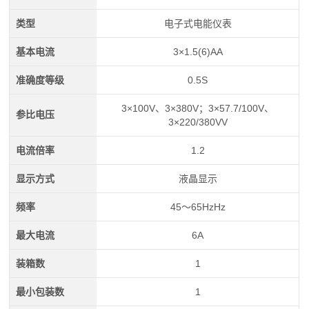
类型
电子式电能仪表
基本电流
3×1.5(6)AA
准确度等级
0.5S
3×100V、3×380V；3×57.7/100V、
参比电压
3×220/380VV
电流倍率
1.2
显示方式
液晶显示
频率
45～65HzHz
最大电流
6A
装箱数
1
最小包装数
1