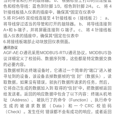
当的导管和打开的敲除器。 b、 根据标签上打印的点连接蓝
色和棕色导线：蓝色到针脚 1/3，棕色到针脚 2/4。 c、 将 4
针接线板插入仪表的插座中，确保其*固定在仪表中
5.将 RS485 双绞线连接至 4 针接线板 o（接线板 2）： a、
将导线穿过适当的导管和打开的敲除器。 b、 将导线连接到
A+和 b-端子，并将屏蔽连接到 G 端子。 c、 将 4 针接线板
插入仪表的插座中，确保其*固定在仪表中
6.将接线板端部止动块放回仪表侧面。
通讯协议
AGF-AE-D通讯采用MODBUS-RTU通讯协议，MODBUS协
议详细定义了校验码、数据序列等，这些都是特定数据交换
的必要内容。
当数据帧到达终端设备时，它通过一个简单的“端口"进入被
寻址到的设备，该设备去掉数据帧的“信 封"（数据头），读
取数据，如果没有错误，就执行数据所请求的任务，然后，
它将自己生成的数据加入到 取得的“信封"中，把数据帧返回
给发送者。返回的响应数据中包含了以下内容：终端从机地
址（Address）、 被执行了的命令（Function）、执行命令
生成的被请求数据（Data）和一个CRC 校验码
（Check）。发生任何 错误都不会有成功的响应，或者返回