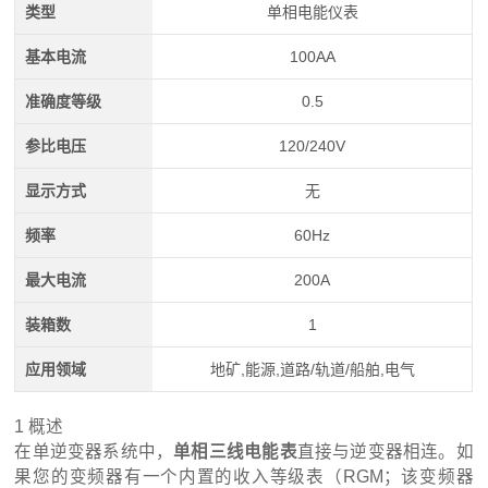
类型
单相电能仪表
基本电流
100AA
准确度等级
0.5
参比电压
120/240V
显示方式
无
频率
60Hz
最大电流
200A
装箱数
1
应用领域
地矿,能源,道路/轨道/船舶,电气
1 概述
在单逆变器系统中，
单相三线电能表
直接与逆变器相连。如
果您的变频器有一个内置的收入等级表（RGM；该变频器