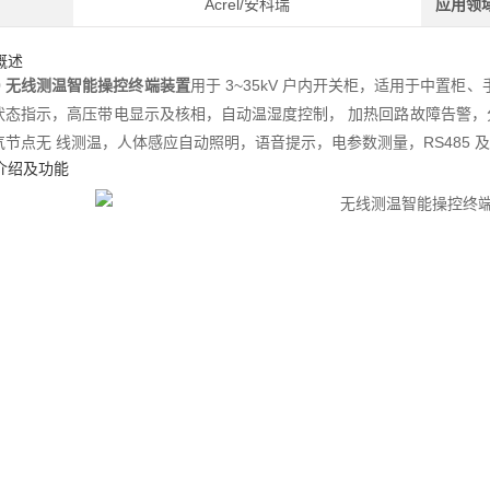
Acrel/安科瑞
应用领
品概述
0
无线测温智能操控终端装置
用于 3~35kV 户内开关柜，适用于中置
状态指示，高压带电显示及核相，自动温湿度控制， 加热回路故障告警
气节点无 线测温，人体感应自动照明，语音提示，电参数测量，RS485 
示介绍及功能