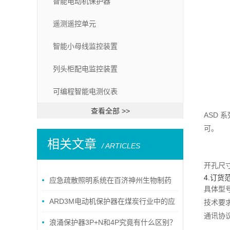
智能电动机保护器
遥测遥控单元
智能小母线监控装置
列头柜配电监控装置
可编程智能电测仪表
查看全部 >>
ASD
可。
相关文章
/ ARTICLES
开孔尺
4.订货
应急疏散照明系统在百济神州生物制药
具体型号：
的应用
ARD3M电动机保护器在煤炭行业中的应
技术要
通讯协议
用
浪涌保护器3P+N和4P究竟有什么区别？