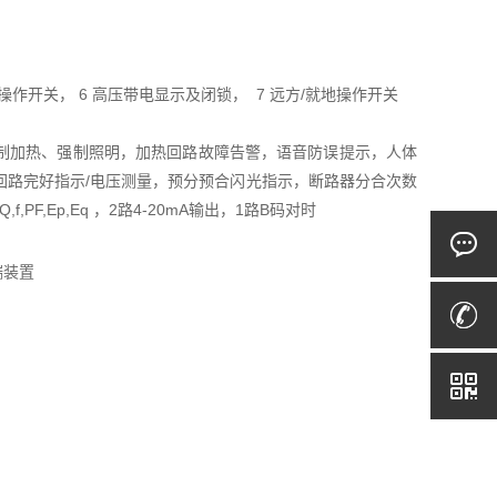
合闸操作开关， 6 高压带电显示及闭锁， 7 远方/就地操作开关
制加热、强制照明，加热回路故障告警，语音防误提示，人体
回路完好指示/电压测量，预分预合闪光指示，断路器分合次数
PF,Ep,Eq ，2路4-20mA输出，1路B码对时