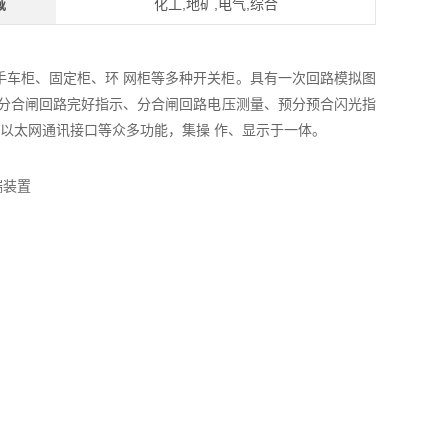
域
化工,地矿,电气,综合
柜、手车柜、固定柜、环 网柜等多种开关柜。具有一次回路模拟图
，分合闸回路完好指示、分合闸回路电压测量、预分预合闪光指
及以太网通讯接口等众多功能，集操 作、显示于一体。