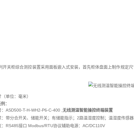
 系列开关柜综合测控装置采用面板嵌入式安装，首先柜体盘面上制作规定
寸（单位：毫米）
范例：
ASD500-T-H-WH2-P6-C-400 ,
无线测温智能操控终端装置
求：带分合开关、储能开关；有储能指示；2路温湿度控制；温湿度传感器
：RS485接口 Modbus/RTU协议辅助电源：AC/DC110V