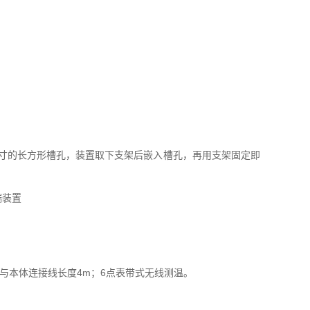
尺寸的长方形槽孔，装置取下支架后嵌入槽孔，再用支架固定即
与本体连接线长度4m；6点表带式无线测温。