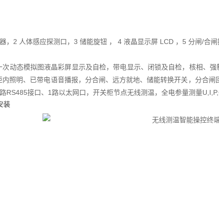
器，2 人体感应探测口，3 储能旋钮 ， 4 液晶显示屏 LCD ，5 分闸/
一次动态模拟图液晶彩屏显示及自检，带电显示、闭锁及自检，核相、强
柜内照明、已带电语音播报，分合闸、远方就地、储能转换开关，分合闸
路RS485接口、1路以太网口，开关柜节点无线测温，全电参量测量U,I,P,Q,f,
品安装