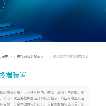
与保护
>
开关柜综合测控装置
> 无线测温智能操控终端装置
终端装置
操控终端装置用于 3~35kV 户内开关柜，适用于中置柜、手
。具有一次回路模拟图及开关状态指示，高压带电显示及
障告警，分合闸回路完好指示、分合闸回路电压测量、预