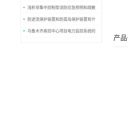
浅析非集中控制型消防应急照明和疏散
指示系统手动控制的设计与应用
防逆流保护装置和防孤岛保护装置有什
么区别？
乌鲁木齐疾控中心项目电力监控系统的
产品
研究与应用