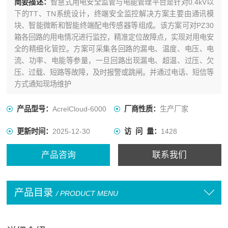
简要描述：
智慧式用电安全监管与电能管理平台是针对0.4kV以
下的TT、TN系统设计，终端安全监控解决方案主要由通讯模
块、智能微断和智能终端配电传感器等组成。该方案可对PZ30
箱各回路的用电情况进行监控，精准定位故障点，实现对用电安
全的精细化管控。方案可采集各回路的漏电、温度、电压、电
流、功率、电能等参量，一旦回路出现漏电、超温、过压、欠
压、过载、短路等故障，及时报警或跳闸。并通过电话、短信等
方式通知现场维护
产品型号：
AcrelCloud-6000
厂商性质：
生产厂家
更新时间：
2025-12-30
访 问 量：
1428
产品咨询
联系我们
产品目录
/ PRODUCT MENU