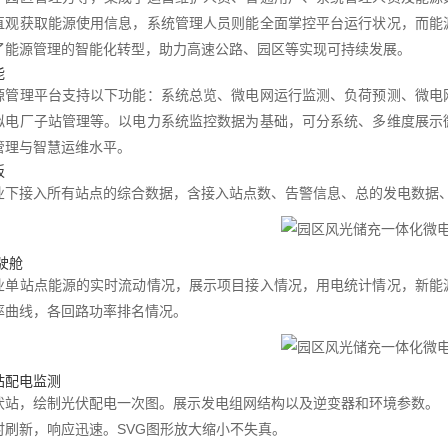
直观获取能源使用信息，系统管理人员则能全面掌控平台运行状况，而能
了能源管理的智能化转型，助力高速公路、园区等实现可持续发展。
能
源管理平台支持以下功能：系统总览、微电网运行监测、负荷预测、微电
拟电厂子站管理等。以电力系统监控数据为基础，可分系统、多维度展示
管理与智慧运维水平。
板
业下接入所有站点的综合数据，含接入站点数、告警信息、总的发电数据
驶舱
业单站点能源的实时流动情况，展示项目接入情况，用电统计情况，新能
率曲线，各回路功率排名情况。
站配电监测
伏站，绘制光伏配电一次图。展示发电组网结构以及逆变器和环境参数。
时刷新，响应迅速。SVG图形放大缩小不失真。