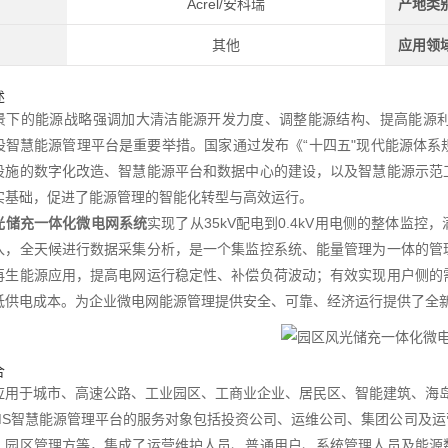
Acrel/安科瑞
产地类
其他
应用领
述
景下的能源战略强调加大清洁能源开发力度、调整能源结构、提高能源
设智慧能源管理平台是重要举措。国家通过发布《“十四五"现代能源体
设施的数字化改造、智慧能源平台和数据中心的建设，以及智慧能源示范
实基础，促进了能源管理的智能化转型与高效运行。
光储充一体化微电网系统
实现了从35kV配电到0.4kV用电侧的整体监
入，全天候进行数据采集分析，是一个集监控系统、能量管理为一体的管
再生能源应用，提高电网运行稳定性、补偿负荷波动；有效实现用户侧的
低供电成本。为企业微电网能源管理提供安全、可靠、经济运行提供了全
合
应用于城市、高速公路、工业园区、工商业企业、居民区、智能建筑、海
elEMS智慧能源管理平台的服务对象包括投资公司、运维公司、集团公司
、园区管理方等，集成了运营维护人员、普通用户、系统管理人员及能源