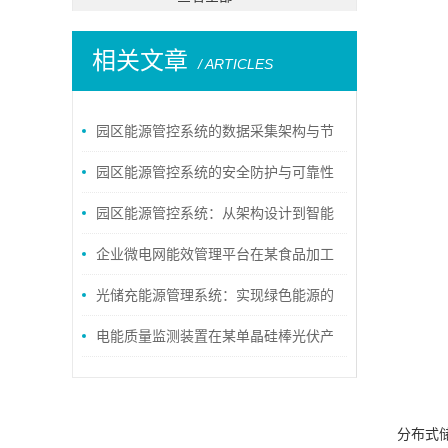
相关文章
/ ARTICLES
园区能源管控系统的数据采集架构与节
能策略配置
园区能源管控系统的安全防护与可靠性
设计
园区能源管控系统：从架构设计到智能
运维的全流程解析
企业微电网能效管理平台在某食品加工
厂35KV变电站应用
光储充能源管理系统：实现绿色能源的
核心
电能质量监测装置在某单晶硅棒光伏产
业基地的应用
分布式