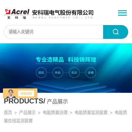
PRODUCTS/
产品展示
首页
>
产品展示
>
电能质量治理
>
电能质量监测装置
> 电能质
量在线监测装置