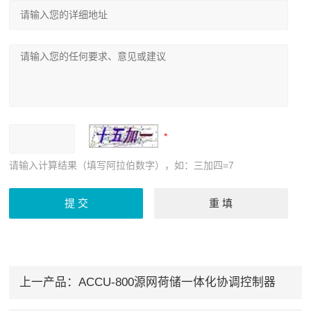
请输入计算结果（填写阿拉伯数字），如：三加四=7
上一产品：
ACCU-800源网荷储一体化协调控制器