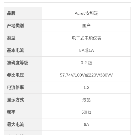
品牌
Acrel/安科瑞
产地类别
国产
类型
电子式电能仪表
基本电流
5A或1A
准确度等级
0.2 级
参比电压
57.74V/100V或220V/380VV
电流倍率
1.2
显示方式
液晶
频率
50Hz
最大电流
6A