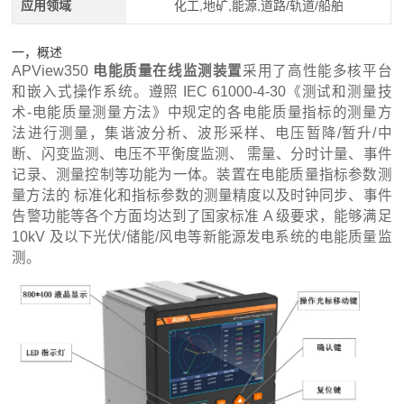
应用领域
化工,地矿,能源,道路/轨道/船舶
一，概述
APView350
电能质量在线监测装置
采用了高性能多核平台
和嵌入式操作系统。遵照 IEC 61000-4-30《测试和测量技
术-电能质量测量方法》中规定的各电能质量指标的测量方
法进行测量，集谐波分析、波形采样、电压暂降/暂升/中
断、闪变监测、电压不平衡度监测、 需量、分时计量、事件
记录、测量控制等功能为一体。装置在电能质量指标参数测
量方法的 标准化和指标参数的测量精度以及时钟同步、事件
告警功能等各个方面均达到了国家标准 A 级要求，能够满足
10kV 及以下光伏/储能/风电等新能源发电系统的电能质量监
测。