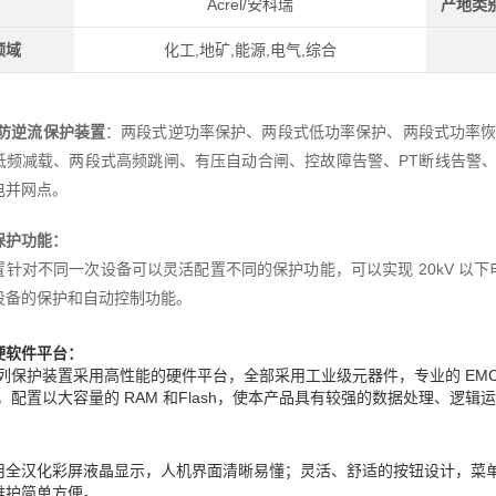
Acrel/安科瑞
产地类
领域
化工,地矿,能源,电气,综合
防逆流保护装置
：两段式逆功率保护、两段式低功率保护、两段式功率恢
低频减载、两段式高频跳闸、有压自动合闸、控故障告警、PT断线告警、非电
电并网点。
保护功能：
置针对不同一次设备可以灵活配置不同的保护功能，可以实现 20kV 以
设备的保护和自动控制功能。
硬软件平台：
 系列保护装置采用高性能的硬件平台，全部采用工业级元器件，专业的 EM
U，配置以大容量的 RAM 和Flash，使本产品具有较强的数据处理、逻
：
用全汉化彩屏液晶显示，人机界面清晰易懂；灵活、舒适的按钮设计，菜
维护简单方便。