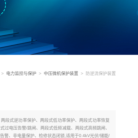
>
电力监控与保护
>
中压微机保护装置
> 防逆流保护装置
装置：两段式逆功率保护、两段式低功率保护、两段式功率恢复
段式过电压告警/跳闸、两段式低频减载、两段式高频跳闸、
警、非电量保护、检修状态闭锁,适用于0.4kV光伏/储能/