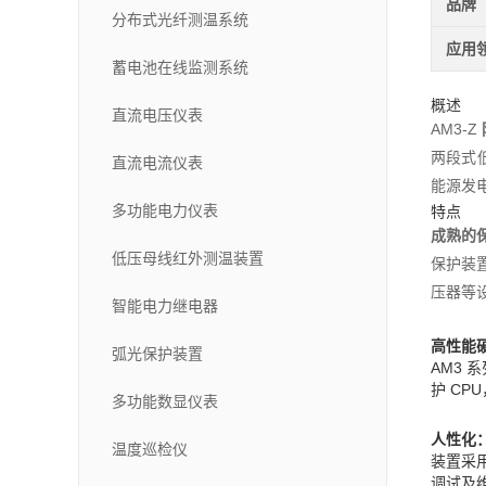
品牌
分布式光纤测温系统
应用
蓄电池在线监测系统
概述
直流电压仪表
AM3-Z
两段式
直流电流仪表
能源发
多功能电力仪表
特点
成熟的
低压母线红外测温装置
保护装
压器等
智能电力继电器
高性能
弧光保护装置
AM3
护 CP
多功能数显仪表
人性化
温度巡检仪
装置采
调试及