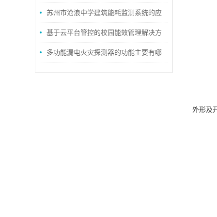
统的运行情况
苏州市沧浪中学建筑能耗监测系统的应
用
基于云平台管控的校园能效管理解决方
案探讨
多功能漏电火灾探测器的功能主要有哪
些？
外形及