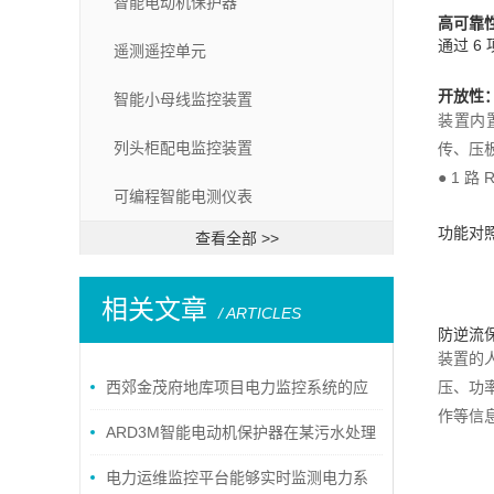
智能电动机保护器
高可靠
通过 
遥测遥控单元
开放性
智能小母线监控装置
装置内置
列头柜配电监控装置
传、压
● 1 路 
可编程智能电测仪表
功能对
查看全部 >>
相关文章
/ ARTICLES
防逆流
装置的
西郊金茂府地库项目电力监控系统的应
压、功
作等信
用
ARD3M智能电动机保护器在某污水处理
厂的应用
电力运维监控平台能够实时监测电力系