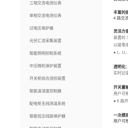
三相交流电测仪表
丰富的
单相交流电测仪表
4 路交
过电压保护器
灵活方
装置的
光伏汇流采集装置
以接零
● I，
智能照明控制系统
中压微机保护装置
透明化
实时记
开关柜综合测控装置
开关量
智能温湿度控制器
用户可
● 8 
配电柜无线测温系统
一次模
智能低压线路保护器
用户可