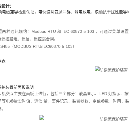
性设计：
6 项电磁兼容检测认证，电快速瞬变脉冲群、静电放电、浪涌抗干扰性能等均
：
两种通讯规约：Modbus-RTU 和 IEC 60870-5-103 ，可
板遥控投退、遥信、遥控跳合闸。
RS485（MODBUS-RTU/IEC60870-5-103）
照表
保护装置前面板说明
人机交互主要在面板上进行，包括三个部分：液晶显示、LED 灯指示、
率等电参量实时值，遥信
量，事件记录，装置参数，定值参数，时间，
息。