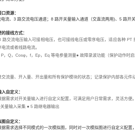
接口资源：
流电流、3 路交流电压通道；8 路开关量输入通道（交直流两用)、5 路开关量
便的接线方式：
 3 路交流电压输入可接相电压，也可接线电压或零序电压，适应各种 P
序电流或者线路电流。
U，P，Q，Cosφ，f，Ep，Eq 等电参量测量● 故障录波功能（保护动作时
：
录交流量、开入量、开出量和所有保护模块的状态；记录保护内部各元件
输入自定义：
根据需求对开关量输入进行自定义配置，可满足用户日常需求，灵活方便
路开关量输入采集 ● 5 路继电器输出
拟图自定义：
根据需求选择不同模式的一次模拟图，同时对一次模拟图进行自定义配置