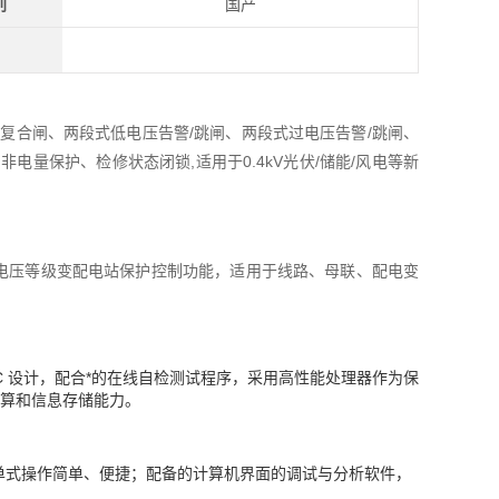
别
国产
复合闸、两段式低电压告警/跳闸、两段式过电压告警/跳闸、
量保护、检修状态闭锁,适用于0.4kV光伏/储能/风电等新
下电压等级变配电站保护控制功能，适用于线路、母联、配电变
C 设计，配合*的在线自检测试程序，采用高性能处理器作为保
辑运算和信息存储能力。
单式操作简单、便捷；配备的计算机界面的调试与分析软件，