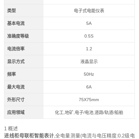
类型
电子式电能仪表
基本电流
5A
准确度等级
0.5S
电流倍率
1.2
显示方式
液晶显示
频率
50Hz
最大电流
6A
外形尺寸
75X75mm
应用领域
化工,地矿,电子/电池,道路/轨道/船舶
1 概述
进线柜母联柜智能表计
,全电量测量(电流与电压精度:0.2级电