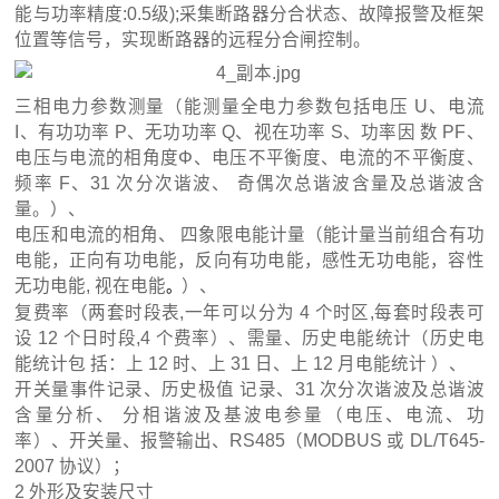
能与功率精度:0.5级);采集断路器分合状态、故障报警及框架
位置等信号，实现断路器的远程分合闸控制。
三相电力参数测量（能测量全电力参数包括电压 U、电流
I、有功功率 P、无功功率 Q、视在功率 S、功率因 数 PF、
电压与电流的相角度Φ、电压不平衡度、电流的不平衡度、
频率 F、31 次分次谐波、 奇偶次总谐波含量及总谐波含
量。）、
电压和电流的相角、 四象限电能计量（能计量当前组合有功
电能，正向有功电能，反向有功电能，感性无功电能，容性
无功电能, 视在电能
）、
。
复费率（两套时段表,一年可以分为 4 个时区,每套时段表可
设 12 个日时段,4 个费率）、需量、历史电能统计（
历史电
能统计包
括：上 12 时、上 31
日、上 12 月电能统计
）、
开关量事件记录、历史极值 记录、31 次分次谐波及总谐波
含量分析、 分相谐波及基波电参量（电压、电流、功
率）、开关量、报警输出、RS485（MODBUS 或 DL/T645-
2007 协议）；
2 外形及安装尺寸