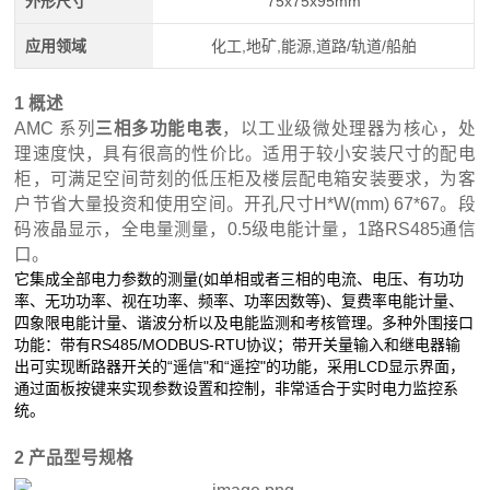
外形尺寸
75x75x95mm
应用领域
化工,地矿,能源,道路/轨道/船舶
1 概述
AMC 系列
三相多功能电表
，以工业级微处理器为核心，处
理速度快，具有很高的性价比。适用于较小安装尺寸的配电
柜，可满足空间苛刻的低压柜及楼层配电箱安装要求，为客
户节省大量投资和使用空间。开孔尺寸H*W(mm) 67*67。段
码液晶显示，全电量测量，0.5级电能计量，1路RS485通信
口。
它集成全部电力参数的测量(如单相或者三相的电流、电压、有功功
率、无功功率、视在功率、频率、功率因数等)、复费率电能计量、
四象限电能计量、谐波分析以及电能监测和考核管理。多种外围接口
功能：带有RS485/MODBUS-RTU协议；带开关量输入和继电器输
出可实现断路器开关的“遥信"和“遥控"的功能，采用LCD显示界面，
通过面板按键来实现参数设置和控制，非常适合于实时电力监控系
统。
2 产品型号规格