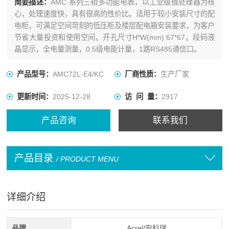
简要描述：
AMC 系列三相多功能电表，以工业级微处理器为核
心，处理速度快，具有很高的性价比。适用于较小安装尺寸的配
电柜，可满足空间苛刻的低压柜及楼层配电箱安装要求，为客户
节省大量投资和使用空间。开孔尺寸H*W(mm) 67*67。段码液
晶显示，全电量测量，0.5级电能计量，1路RS485通信口。
产品型号：
AMC72L-E4/KC
厂商性质：
生产厂家
更新时间：
2025-12-28
访 问 量：
2917
产品咨询
联系我们
产品目录
/ PRODUCT MENU
详细介绍
品牌
Acrel/安科瑞