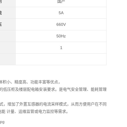
别
国产
流
5A
压
660V
50Hz
1
体积小、精度高、功能丰富等优点，
刻的低压柜及楼层配电箱安装要求。是电气安全管理、能耗管理
无线通讯方式，增加了外置互感器的电流采样模式，从而方便用户在不同
能 计量、运维监管或电力监控等需求。