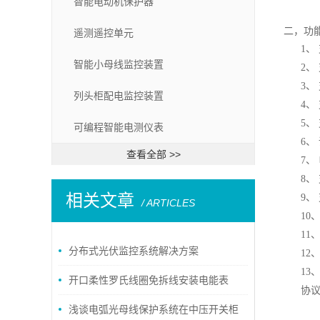
智能电动机保护器
二，功
遥测遥控单元
1、
智能小母线监控装置
2、
3、
列头柜配电监控装置
4、
5、
可编程智能电测仪表
6、
查看全部 >>
7、
8、
相关文章
9、
/ ARTICLES
10
11
分布式光伏监控系统解决方案
12
13
开口柔性罗氏线圈免拆线安装电能表
协
浅谈电弧光母线保护系统在中压开关柜