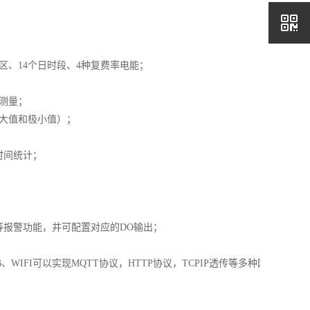
区、14个日时段、4种复费率电能；
测量；
大值和极小值）；
时间统计；
；
等报警功能，并可配置对应的
DO输出；
B、WIFI可以实现MQTT协议，HTTP协议，TCPIP透传等多种网络