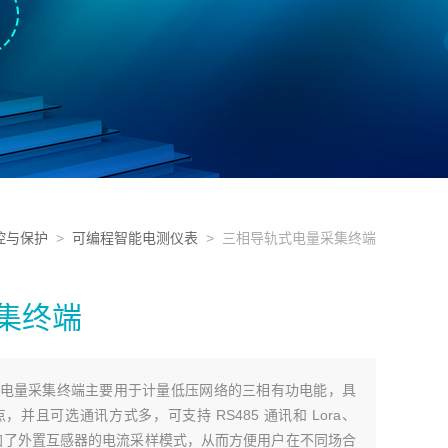
控与保护
>
可编程智能电测仪表
> 三相导轨式电量采集终端
集终端
轨式电量采集终端主要用于计量低压网络的三相有功电能，具
并且可选通讯方式多，可支持 RS485 通讯和 Lora、
式，增加了外置互感器的电流采样模式，从而方便用户在不同场合