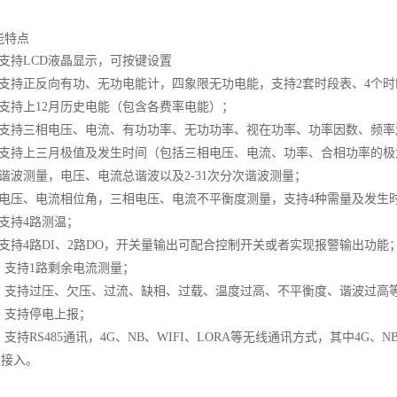
能特点
支持
LCD液晶显示，可按键设置
支持正反向有功、无功电能计，四象限无功电能，支持
2套时段表、4个时
支持上
12月历史电能（包含各费率电能）；
支持三相电压、电流、有功功率、无功功率、视在功率、功率因数、频率
支持上三月极值及发生时间（包括三相电压、电流、功率、合相功率的极
谐波测量，电压、电流总谐波以及
2-31次分次谐波测量；
电压、电流相位角，三相电压、电流不平衡度测量，支持
4种需量及发生
支持
4路测温；
支持
4路DI、2路DO，
开关量输出可配合控制开关或者实现报警输出功能
、
支持
1路剩余电流测量；
、
支持过压、欠压、过流、缺相、过载、温度过高、不平衡度、谐波过高
、
支持停电上报；
、
支持
RS485通讯，4G、NB、WIFI、LORA等无线通讯方式，其中4G、N
议接入。