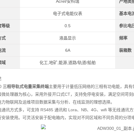
Acrel/安科瑞
产地类
电子式电能仪表
基本电
度等级
0.5
参比电
方式
液晶显示
频率
电流
6A
装箱数
领域
化工,地矿,能源,道路/轨道/船舶
述
0
三相导轨式电量采集终端
主要用于计量低压网络的三相有功电能，具有
级微处理器为核心，采用外接开口式CT，支持免停电安装，满足空间苛
电力物联网及运维项目数据采集与分析、在线监测的理想选择。
通讯方式多，可支持 RS485 通讯和 Lora、NB、4G、wifi 等
行安装使用。可灵活安装于配电箱内，实现对不同区域和不同负荷的分项电