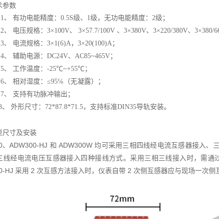
术参数
1、
有功电能精度：
0.5S级、1级，无功电能精度：2级；
2、
电压规格：
3×100V、 3×57.7/100V 、3×380V、3×220/380V、3×380
3、
电流规格：
3×1(6)A，3×20(100)A；
4、
辅助电源：
DC24V、AC85~465V；
5、
工作温度：
-
25
℃~+
55
℃；
6、
相对湿度：
≤95℅（无凝露）；
7、
支持有功脉冲输出；
8
、
外形尺寸：
72*87.8*71.5，支持标准DIN35导轨安装。
型尺寸及安装
00、ADW300-HJ 和 ADW300W 均可采用三相四线经电流互感器
三线经电流电压互感器接入四种接线方式。采用三相三线接入时，需通过按键
00-HJ 采用 2 次互感方法接入时，仪表自带 2 次侧互感器应与现场一