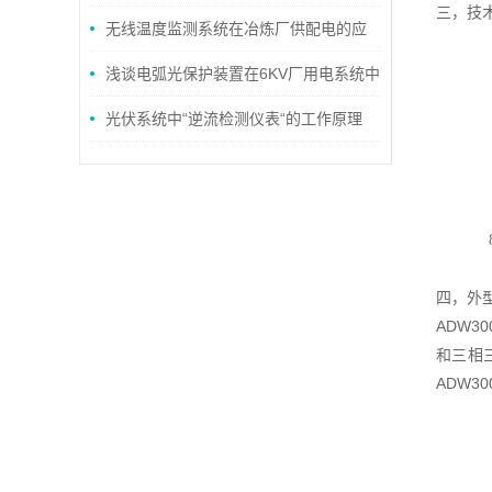
三，技
的应用
无线温度监测系统在冶炼厂供配电的应
用
浅谈电弧光保护装置在6KV厂用电系统中
的应用与选型
光伏系统中“逆流检测仪表“的工作原理
四，外
ADW3
和三相
ADW3