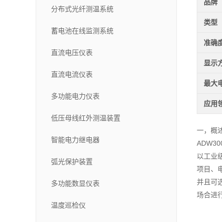
品牌
分布式光纤测温系统
类型
蓄电池在线监测系统
准确
直流电压仪表
显示
直流电流仪表
最大
多功能电力仪表
应用
低压母线红外测温装置
一，概
智能电力继电器
ADW30
以工业
弧光保护装置
项目、
并且可选
多功能数显仪表
场合进
温度巡检仪