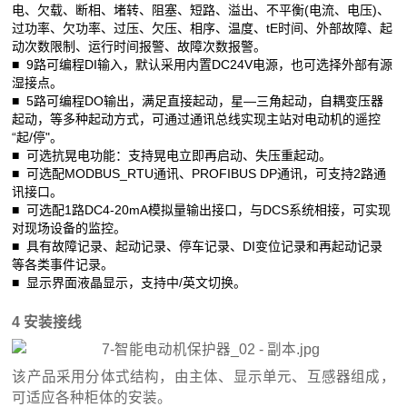
电、欠载、断相、堵转、阻塞、短路、溢出、不平衡(电流、电压)、
过功率、欠功率、过压、欠压、相序、温度、tE时间、外部故障、起
动次数限制、运行时间报警、故障次数报警。
■ 9路可编程DI输入，默认采用内置DC24V电源，也可选择外部有源
湿接点。
■ 5路可编程DO输出，满足直接起动，星—三角起动，自耦变压器
起动，等多种起动方式，可通过通讯总线实现主站对电动机的遥控
“起/停"。
■ 可选抗晃电功能：支持晃电立即再启动、失压重起动。
■ 可选配MODBUS_RTU通讯、PROFIBUS DP通讯，可支持2路通
讯接口。
■ 可选配1路DC4-20mA模拟量输出接口，与DCS系统相接，可实现
对现场设备的监控。
■ 具有故障记录、起动记录、停车记录、DI变位记录和再起动记录
等各类事件记录。
■ 显示界面液晶显示，支持中/英文切换。
4 安装接线
该产品采用分体式结构，由主体、显示单元、互感器组成，
可适应各种柜体的安装。