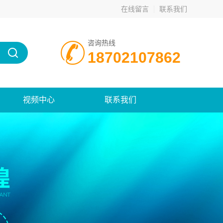
在线留言
联系我们
咨询热线
18702107862
视频中心
联系我们