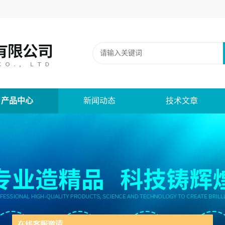
产品中心
新闻动态
技术文章