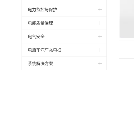
单相导轨式电能表
罗氏线圈
电力监控与保护
智能物联网水表
浪涌保护器
分布式光纤测温系统
电能质量治理
环保数采仪
电力变送器
蓄电池在线监测系统
中线安防保护器
电气安全
通讯网关
信号隔离器
直流电压仪表
电能质量监测装置
物联网塑壳断路器
电瓶车汽车充电桩
脉冲电能表
电流传感器
直流电流仪表
串联电抗器
智能微型断路器
汽车充电桩
系统解决方案
分表计电设备
霍尔传感器
多功能电力仪表
自愈式并联电容器
智慧用电监控装置
电动自行车充电桩
企业微电网能效管理平台
无线预付费电能表
电流互感器
低压母线红外测温装置
功率因数补偿控制器
电气防火式限流保护器
光储充微电网能量管理系统
直流电能表
智能电力继电器
投切开关
余压监控系统
储能能量管理系统
电力物联网仪表
弧光保护装置
智能电容补偿装置
电气火灾监控探测器
能源物联网云平台
数据转换模块
多功能数显仪表
混合动态滤波补偿装置
医用隔离电源绝缘监测装置
重点用能单位能耗在线监测