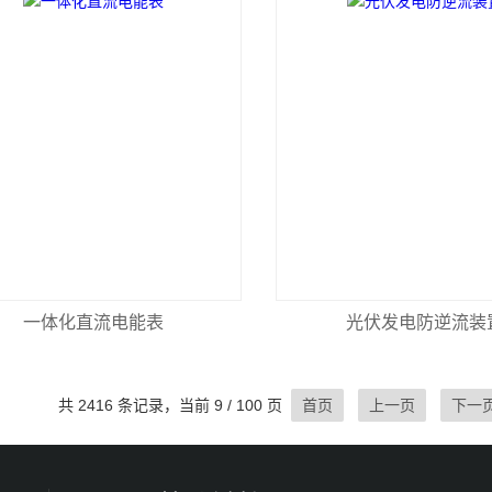
一体化直流电能表
光伏发电防逆流装
共 2416 条记录，当前 9 / 100 页
首页
上一页
下一